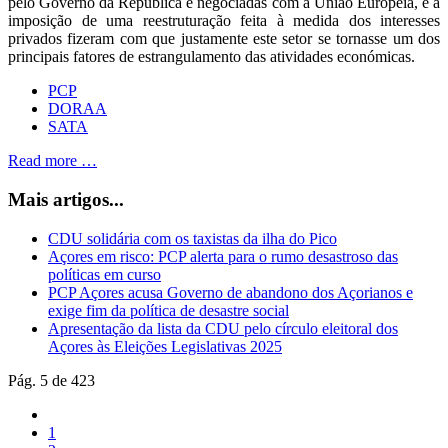
pelo Governo da República e negociadas com a União Europeia, e a
imposição de uma reestruturação feita à medida dos interesses
privados fizeram com que justamente este setor se tornasse um dos
principais fatores de estrangulamento das atividades económicas.
PCP
DORAA
SATA
Read more …
Mais artigos...
CDU solidária com os taxistas da ilha do Pico
Açores em risco: PCP alerta para o rumo desastroso das
políticas em curso
PCP Açores acusa Governo de abandono dos Açorianos e
exige fim da política de desastre social
Apresentação da lista da CDU pelo círculo eleitoral dos
Açores às Eleições Legislativas 2025
Pág. 5 de 423
1