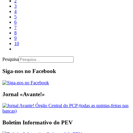
2
3
4
5
6
7
8
9
10
Pesquisa
Siga-nos no Facebook
Jornal «Avante!»
Boletim Informativo do PEV