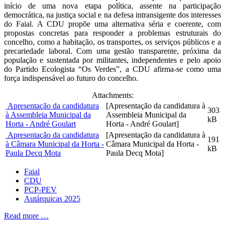
início de uma nova etapa política, assente na participação
democrática, na justiça social e na defesa intransigente dos interesses
do Faial. A CDU propõe uma alternativa séria e coerente, com
propostas concretas para responder a problemas estruturais do
concelho, como a habitação, os transportes, os serviços públicos e a
precariedade laboral. Com uma gestão transparente, próxima da
população e sustentada por militantes, independentes e pelo apoio
do Partido Ecologista “Os Verdes”, a CDU afirma-se como uma
força indispensável ao futuro do concelho.
Attachments:
Apresentação da candidatura
[Apresentação da candidatura à
303
à Assembleia Municipal da
Assembleia Municipal da
kB
Horta - André Goulart
Horta - André Goulart]
Apresentação da candidatura
[Apresentação da candidatura à
191
à Câmara Municipal da Horta -
Câmara Municipal da Horta -
kB
Paula Decq Mota
Paula Decq Mota]
Faial
CDU
PCP-PEV
Autárquicas 2025
Read more …