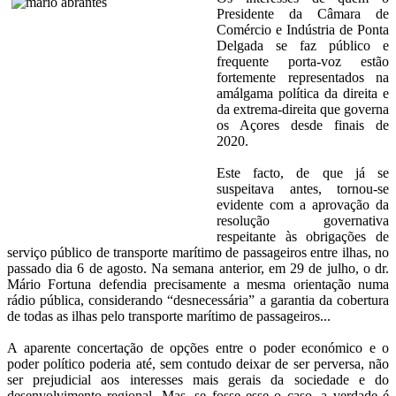
Presidente da Câmara de
Comércio e Indústria de Ponta
Delgada se faz público e
frequente porta-voz estão
fortemente representados na
amálgama política da direita e
da extrema-direita que governa
os Açores desde finais de
2020.
Este facto, de que já se
suspeitava antes, tornou-se
evidente com a aprovação da
resolução governativa
respeitante às obrigações de
serviço público de transporte marítimo de passageiros entre ilhas, no
passado dia 6 de agosto. Na semana anterior, em 29 de julho, o dr.
Mário Fortuna defendia precisamente a mesma orientação numa
rádio pública, considerando “desnecessária” a garantia da cobertura
de todas as ilhas pelo transporte marítimo de passageiros...
A aparente concertação de opções entre o poder económico e o
poder político poderia até, sem contudo deixar de ser perversa, não
ser prejudicial aos interesses mais gerais da sociedade e do
desenvolvimento regional. Mas, se fosse esse o caso, a verdade é