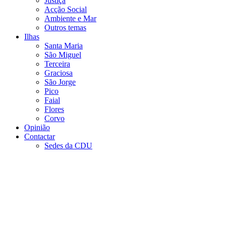
Justiça
Acção Social
Ambiente e Mar
Outros temas
Ilhas
Santa Maria
São Miguel
Terceira
Graciosa
São Jorge
Pico
Faial
Flores
Corvo
Opinião
Contactar
Sedes da CDU