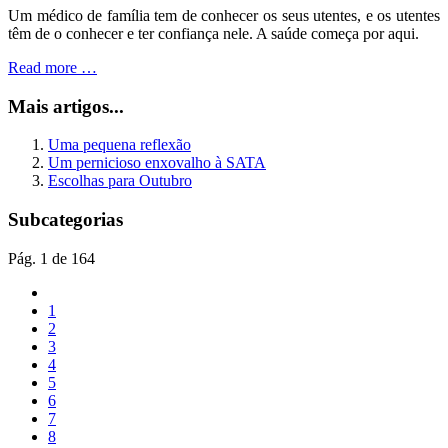
Um médico de família tem de conhecer os seus utentes, e os utentes
têm de o conhecer e ter confiança nele. A saúde começa por aqui.
Read more …
Mais artigos...
Uma pequena reflexão
Um pernicioso enxovalho à SATA
Escolhas para Outubro
Subcategorias
Pág. 1 de 164
1
2
3
4
5
6
7
8