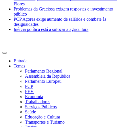
Flores
Problemas da Graciosa exigem respostas e investimento
público
PCP Açores exige aumento de salários e combate às
desigualdades
Inércia política está a sufocar a agricultura
CDU Açores
Entrada
Temas
Parlamento Regional
Assembleia da República
Parlamento Europeu
PCP
PEV
Economia
Trabalhadores
Serviços Públicos
Saúde
Educação e Cultura
Transportes e Turismo