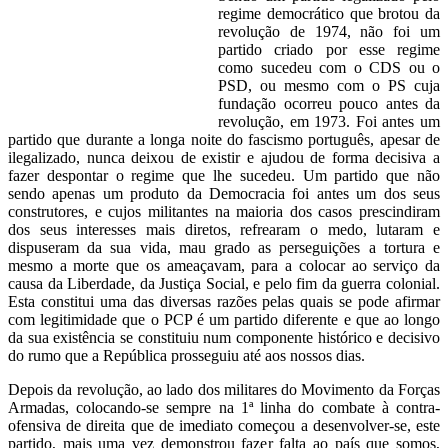
regime democrático que brotou da
revolução de 1974, não foi um
partido criado por esse regime
como sucedeu com o CDS ou o
PSD, ou mesmo com o PS cuja
fundação ocorreu pouco antes da
revolução, em 1973. Foi antes um
partido que durante a longa noite do fascismo português, apesar de
ilegalizado, nunca deixou de existir e ajudou de forma decisiva a
fazer despontar o regime que lhe sucedeu. Um partido que não
sendo apenas um produto da Democracia foi antes um dos seus
construtores, e cujos militantes na maioria dos casos prescindiram
dos seus interesses mais diretos, refrearam o medo, lutaram e
dispuseram da sua vida, mau grado as perseguições a tortura e
mesmo a morte que os ameaçavam, para a colocar ao serviço da
causa da Liberdade, da Justiça Social, e pelo fim da guerra colonial.
Esta constitui uma das diversas razões pelas quais se pode afirmar
com legitimidade que o PCP é um partido diferente e que ao longo
da sua existência se constituiu num componente histórico e decisivo
do rumo que a República prosseguiu até aos nossos dias.
Depois da revolução, ao lado dos militares do Movimento da Forças
Armadas, colocando-se sempre na 1ª linha do combate à contra-
ofensiva de direita que de imediato começou a desenvolver-se, este
partido, mais uma vez demonstrou fazer falta ao país que somos,