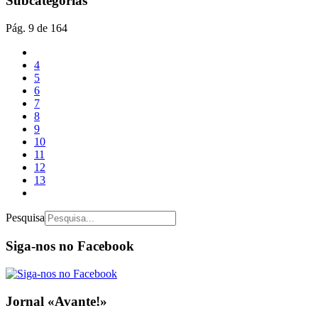
Subcategorias
Pág. 9 de 164
4
5
6
7
8
9
10
11
12
13
Pesquisa
Siga-nos no Facebook
Jornal «Avante!»