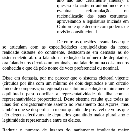
ano não são certamente alheias), a
questão do sistema autonómico e da
eventual reformulação ou
racionalização das suas estruturas,
aproveitando a legislatura iniciada em
Outubro e que decorre com poderes de
revisão constitucional.
De entre as questões levantadas e que
se articulam com as especificidades arquipelágicas da nossa
realidade distante do continente, destacam-se em demasia as do
sistema eleitoral: ora falando na redução do número de deputados,
ora falando nos círculos uninominais, ora falando numa coisa menos
conhecida e que dá pelo nome de voto preferencial ou nominal.
Disse em demasia, por me parecer que o sistema eleitoral vigente
(círculos por ilha com um mínimo de dois deputados e um círculo
único de compensação regional) constitui uma solução minimamente
equilibrada para conciliar a representatividade de ilha com a
representatividade proporcional. Deste sistema resulta que todas as
ilhas têm obrigatoriamente assento no Parlamento dos Açores, mas
também que se desperdiça a menor quantidade possível de votos que
não elegem efectivamente deputados garantindo maior pluralismo e
legitimidade representativa entre os eleitos.
Reduzir o numero de lugares do parlamento implicaria maior