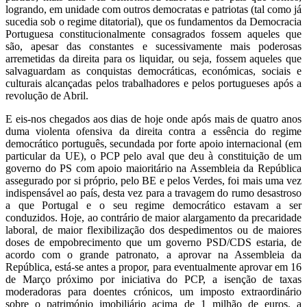
logrando, em unidade com outros democratas e patriotas (tal como já
sucedia sob o regime ditatorial), que os fundamentos da Democracia
Portuguesa constitucionalmente consagrados fossem aqueles que
são, apesar das constantes e sucessivamente mais poderosas
arremetidas da direita para os liquidar, ou seja, fossem aqueles que
salvaguardam as conquistas democráticas, económicas, sociais e
culturais alcançadas pelos trabalhadores e pelos portugueses após a
revolução de Abril.
E eis-nos chegados aos dias de hoje onde após mais de quatro anos
duma violenta ofensiva da direita contra a essência do regime
democrático português, secundada por forte apoio internacional (em
particular da UE), o PCP pelo aval que deu à constituição de um
governo do PS com apoio maioritário na Assembleia da República
assegurado por si próprio, pelo BE e pelos Verdes, foi mais uma vez
indispensável ao país, desta vez para a travagem do rumo desastroso
a que Portugal e o seu regime democrático estavam a ser
conduzidos. Hoje, ao contrário de maior alargamento da precaridade
laboral, de maior flexibilização dos despedimentos ou de maiores
doses de empobrecimento que um governo PSD/CDS estaria, de
acordo com o grande patronato, a aprovar na Assembleia da
República, está-se antes a propor, para eventualmente aprovar em 16
de Março próximo por iniciativa do PCP, a isenção de taxas
moderadoras para doentes crónicos, um imposto extraordinário
sobre o património imobiliário acima de 1 milhão de euros, a