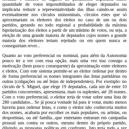
quantidade de votos impossibilitados de eleger deputados ou
implicaria reduzir a representatividade das ilhas caindo-se assim
eventualmente nos círculos uninominais, círculos estes que só
aproximariam os eleitores dos eleitos no caso de um ou dois
partidos, gerando no todo regional a probabilidade da máxima
bipolarização dos eleitos a partir de um mínimo de votos, ou seja, a
eleição de uma grande maioria de deputados cujos nomes a grande
maioria dos eleitores teriam rejeitado ou em quem nunca se
conseguiriam rever...
Quanto ao voto preferencial ou nominal, para além da Autonomia
pouco ter a ver com essa opção, mais uma vez traz consigo a
motivação (bem pouco consequente) da aproximação entre eleitores
e eleitos. Com este sistema permite-se ao eleitor ordenar por dentro
de forma preferencial os nomes integrantes das listas partidárias ou
outras (coligações ou até listas de independentes). Por exemplo: no
círculo de S. Miguel, que elege 19 deputados, cada um de entre 10
partidos concorrentes, apresentaria, mais os suplentes, até 28 nomes.
Com o voto preferencial, o eleitor teria de votar sobre uma lista de
280 candidatos... Se já pouca vontade há para ir votar, muito menos
haveria para ordenar listas, e como o eleitor não conheceria muitos
dos nomes, acabaria por escolher os mais populares, ou artistas, ou
desportistas, ou até família...que entretanto entraram em campanha
pessoal uns contra os outros, mesmo dentro do próprio partido,
diluindo as propostas políticas em confronto. Isto teria tudo a ver