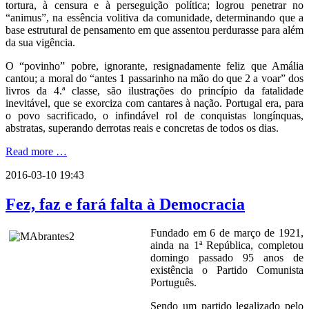
tortura, à censura e à perseguição política; logrou penetrar no
“animus”, na essência volitiva da comunidade, determinando que a
base estrutural de pensamento em que assentou perdurasse para além
da sua vigência.
O “povinho” pobre, ignorante, resignadamente feliz que Amália
cantou; a moral do “antes 1 passarinho na mão do que 2 a voar” dos
livros da 4.ª classe, são ilustrações do princípio da fatalidade
inevitável, que se exorciza com cantares à nação. Portugal era, para
o povo sacrificado, o infindável rol de conquistas longínquas,
abstratas, superando derrotas reais e concretas de todos os dias.
Read more …
2016-03-10 19:43
Fez, faz e fará falta à Democracia
Fundado em 6 de março de 1921,
ainda na 1ª República, completou
domingo passado 95 anos de
existência o Partido Comunista
Português.
Sendo um partido legalizado pelo