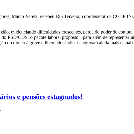
res, Marco Varela, recebeu Rui Teixeira, coordenador da CGTP-IN/Aç
gião, evidenciando dificuldades crescentes, perda de poder de compra 
o do PSD/CDS, o pacote laboral proposto - para além de representar um
rição do direito à greve e liberdade sindical - agravará ainda mais os b
ários e pensões estagnados!