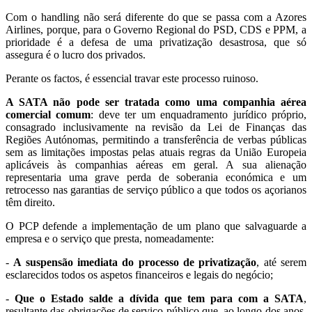
Com o handling não será diferente do que se passa com a Azores
Airlines, porque, para o Governo Regional do PSD, CDS e PPM, a
prioridade é a defesa de uma privatização desastrosa, que só
assegura é o lucro dos privados.
Perante os factos, é essencial travar este processo ruinoso.
A SATA não pode ser tratada como uma companhia aérea
comercial comum
: deve ter um enquadramento jurídico próprio,
consagrado inclusivamente na revisão da Lei de Finanças das
Regiões Autónomas, permitindo a transferência de verbas públicas
sem as limitações impostas pelas atuais regras da União Europeia
aplicáveis às companhias aéreas em geral. A sua alienação
representaria uma grave perda de soberania económica e um
retrocesso nas garantias de serviço público a que todos os açorianos
têm direito.
O PCP defende a implementação de um plano que salvaguarde a
empresa e o serviço que presta, nomeadamente:
-
A suspensão imediata do processo de privatização
, até serem
esclarecidos todos os aspetos financeiros e legais do negócio;
-
Que o Estado salde a dívida que tem para com a SATA
,
resultante das obrigações de serviço público que, ao longo dos anos,