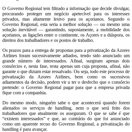
O Governo Regional tem filtrado a informação que decide divulgar,
procurando proteger um negócio apetecível para os interesses
privados, mas altamente lesivo para os açorianos. Segundo o
Governo Regional, esta seria a melhor solução — ou mesmo uma
solução inevitável — garantindo, supostamente, a mobilidade dos
açorianos, as ligações entre o continente, os Açores e a diáspora, os
direitos dos trabalhadores e os postos de trabalho.
Os prazos para a entrega de propostas para a privatização da Azores
Airlines foram sucessivamente adiados, tendo sido anunciado um
grande número de interessados. Afinal, surgiram apenas dois
consórcios e, nesta fase, resta apenas um cuja proposta, afinal, não
garante o que diziam estar ressalvado. Ou seja, todo este processo de
privatização da Azores Airlines, bem como os sucessivos
adiamentos da decisão, podem vir a ter o desfecho que o consórcio
pretende: o Governo Regional pagar para que a empresa privada
fique com a companhia.
Do mesmo modo, ninguém sabe o que acontecerá quando forem
alienados os serviços de handling, nem o que será feito dos
trabalhadores que atualmente os asseguram. O que se sabe é que
“existem interessados” e que, ao contrário do que foi anunciado
como um aparente recuo do Governo Regional, a privatização do
handling é para avançar.