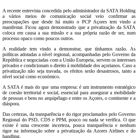
A recente entrevista concedida pelo administrador da SATA Holding
a vários meios de comunicação social veio confirmar as
preocupações que desde há muito o PCP Açores tem vindo a
manifestar. Ficou agora demonstrado que a privatização da SATA
coloca em causa a sua missão e a sua própria razão de ser, num
processo opaco como poucos outros.
A realidade tem vindo a demonstrar, que tínhamos razão. As
políticas adotadas a nível regional, acompanhadas pelo Governo da
República e negociadas com a União Europeia, servem os interesses
privados e condicionam o direito à mobilidade dos açorianos. Caso a
privatização não seja travada, os efeitos serão desastrosos, tanto a
nível social como económico.
A SATA é mais do que uma empresa: é um instrumento estratégico
de coesão territorial e social, essencial para assegurar a mobilidade
de pessoas e bens no arquipélago e entre os Açores, o continente e a
diáspora.
Das certezas, da transparência e do rigor proclamados pelo Governo
Regional do PSD, CDS e PPM, pouco ou nada se verifica. O que
existe é uma crescente incerteza, pouca transparência e nenhum
rigor na informação sobre a privatização da Azores Airlines e do
handling.