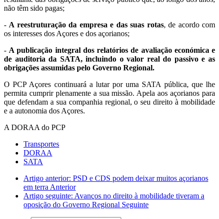
não têm sido pagas;
-
A reestruturação da empresa e das suas rotas
, de acordo com
os interesses dos Açores e dos açorianos;
-
A publicação integral dos relatórios de avaliação económica e
de auditoria da SATA, incluindo o valor real do passivo e as
obrigações assumidas pelo Governo Regional.
O PCP Açores continuará a lutar por uma SATA pública, que lhe
permita cumprir plenamente a sua missão. Apela aos açorianos para
que defendam a sua companhia regional, o seu direito à mobilidade
e a autonomia dos Açores.
A DORAA do PCP
Transportes
DORAA
SATA
Artigo anterior: PSD e CDS podem deixar muitos açorianos
em terra
Anterior
Artigo seguinte: Avanços no direito à mobilidade tiveram a
oposição do Governo Regional
Seguinte