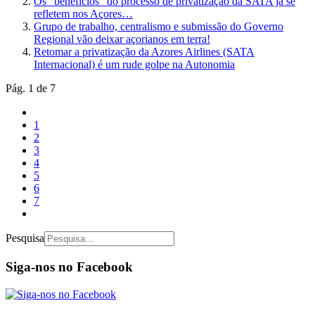
Os "benefícios" do processo de privatização da SATA já se
refletem nos Açores…
Grupo de trabalho, centralismo e submissão do Governo
Regional vão deixar açorianos em terra!
Retomar a privatização da Azores Airlines (SATA
Internacional) é um rude golpe na Autonomia
Pág. 1 de 7
1
2
3
4
5
6
7
Pesquisa
Siga-nos no Facebook