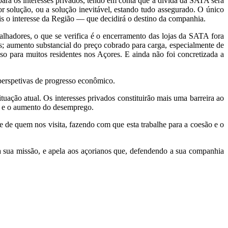
para os interesses privados, tendo em conta que a dívida da SATA será
r solução, ou a solução inevitável, estando tudo assegurado. O único
is o interesse da Região — que decidirá o destino da companhia.
lhadores, o que se verifica é o encerramento das lojas da SATA fora
es; aumento substancial do preço cobrado para carga, especialmente de
esso para muitos residentes nos Açores. E ainda não foi concretizada a
perspetivas de progresso econômico.
uação atual. Os interesses privados constituirão mais uma barreira ao
as e o aumento do desemprego.
 de quem nos visita, fazendo com que esta trabalhe para a coesão e o
a sua missão, e apela aos açorianos que, defendendo a sua companhia