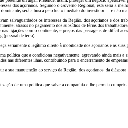
ue pretende divulgar. Pretende, assim, proteger um negócio apetecível 
eresses dos açorianos. Segundo o Governo Regional, esta seria a melho
o dominante, será a busca pelo lucro imediato do investidor — e não ma
vam salvaguardados os interesses da Região, dos açorianos e dos traba
ontinente; atrasos no pagamento dos subsídios de férias dos trabalhador
nto nas ligações com o continente; e preços das passagens de difícil ac
 (pessoal de terra).
a seriamente o legítimo direito à mobilidade dos açorianos e as suas 
a política que a condiciona negativamente, agravando ainda mais a sit
ades nas diferentes ilhas, contribuindo para o encerramento de empres
r a sua manutenção ao serviço da Região, dos açorianos, da diáspora e
ização de uma política que salve a companhia e lhe permita cumprir 