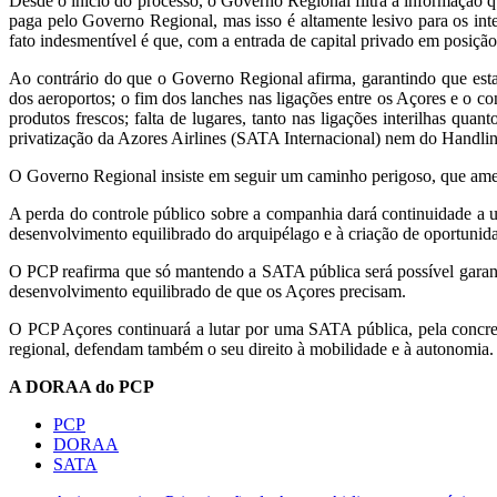
Desde o início do processo, o Governo Regional filtra a informação q
paga pelo Governo Regional, mas isso é altamente lesivo para os int
fato indesmentível é que, com a entrada de capital privado em posiçã
Ao contrário do que o Governo Regional afirma, garantindo que esta
dos aeroportos; o fim dos lanches nas ligações entre os Açores e o c
produtos frescos; falta de lugares, tanto nas ligações interilhas qua
privatização da Azores Airlines (SATA Internacional) nem do Handling
O Governo Regional insiste em seguir um caminho perigoso, que ameaç
A perda do controle público sobre a companhia dará continuidade a um
desenvolvimento equilibrado do arquipélago e à criação de oportunid
O PCP reafirma que só mantendo a SATA pública será possível garanti
desenvolvimento equilibrado de que os Açores precisam.
O PCP Açores continuará a lutar por uma SATA pública, pela concret
regional, defendam também o seu direito à mobilidade e à autonomia.
A DORAA do PCP
PCP
DORAA
SATA