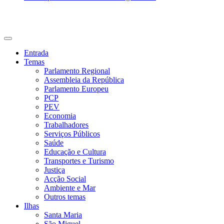
CDU Açores
Entrada
Temas
Parlamento Regional
Assembleia da República
Parlamento Europeu
PCP
PEV
Economia
Trabalhadores
Serviços Públicos
Saúde
Educação e Cultura
Transportes e Turismo
Justiça
Acção Social
Ambiente e Mar
Outros temas
Ilhas
Santa Maria
São Miguel