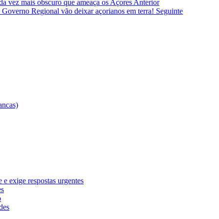
cada vez mais obscuro que ameaça os Açores
Anterior
o Governo Regional vão deixar açorianos em terra!
Seguinte
e exige respostas urgentes
es
o
des