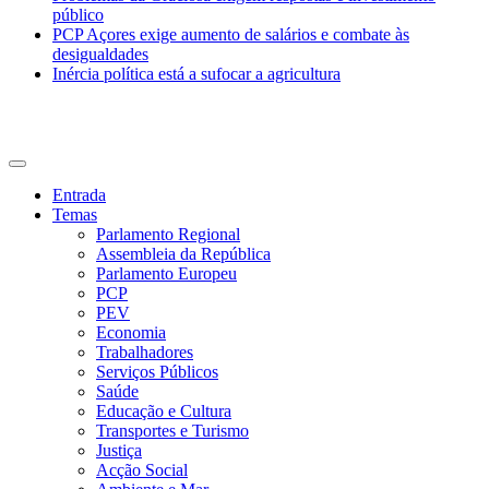
público
PCP Açores exige aumento de salários e combate às
desigualdades
Inércia política está a sufocar a agricultura
CDU Açores
Entrada
Temas
Parlamento Regional
Assembleia da República
Parlamento Europeu
PCP
PEV
Economia
Trabalhadores
Serviços Públicos
Saúde
Educação e Cultura
Transportes e Turismo
Justiça
Acção Social