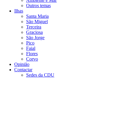
Ambiente e Mar
Outros temas
Ilhas
Santa Maria
São Miguel
Terceira
Graciosa
São Jorge
Pico
Faial
Flores
Corvo
Opinião
Contactar
Sedes da CDU