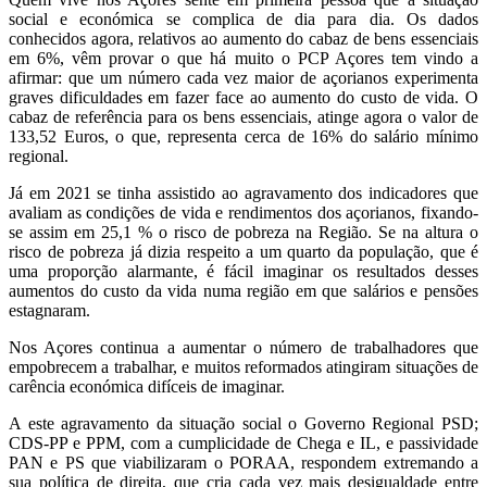
social e económica se complica de dia para dia. Os dados
conhecidos agora, relativos ao aumento do cabaz de bens essenciais
em 6%, vêm provar o que há muito o PCP Açores tem vindo a
afirmar: que um número cada vez maior de açorianos experimenta
graves dificuldades em fazer face ao aumento do custo de vida. O
cabaz de referência para os bens essenciais, atinge agora o valor de
133,52 Euros, o que, representa cerca de 16% do salário mínimo
regional.
Já em 2021 se tinha assistido ao agravamento dos indicadores que
avaliam as condições de vida e rendimentos dos açorianos, fixando-
se assim em 25,1 % o risco de pobreza na Região. Se na altura o
risco de pobreza já dizia respeito a um quarto da população, que é
uma proporção alarmante, é fácil imaginar os resultados desses
aumentos do custo da vida numa região em que salários e pensões
estagnaram.
Nos Açores continua a aumentar o número de trabalhadores que
empobrecem a trabalhar, e muitos reformados atingiram situações de
carência económica difíceis de imaginar.
A este agravamento da situação social o Governo Regional PSD;
CDS-PP e PPM, com a cumplicidade de Chega e IL, e passividade
PAN e PS que viabilizaram o PORAA, respondem extremando a
sua política de direita, que cria cada vez mais desigualdade entre