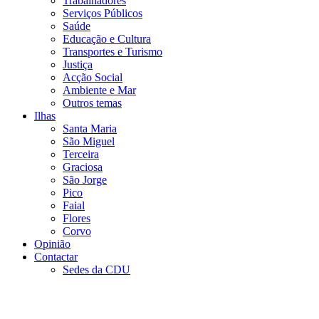
Trabalhadores
Serviços Públicos
Saúde
Educação e Cultura
Transportes e Turismo
Justiça
Acção Social
Ambiente e Mar
Outros temas
Ilhas
Santa Maria
São Miguel
Terceira
Graciosa
São Jorge
Pico
Faial
Flores
Corvo
Opinião
Contactar
Sedes da CDU