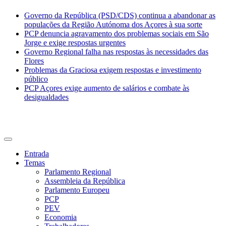
Governo da República (PSD/CDS) continua a abandonar as
populações da Região Autónoma dos Açores à sua sorte
PCP denuncia agravamento dos problemas sociais em São
Jorge e exige respostas urgentes
Governo Regional falha nas respostas às necessidades das
Flores
Problemas da Graciosa exigem respostas e investimento
público
PCP Açores exige aumento de salários e combate às
desigualdades
CDU Açores
Entrada
Temas
Parlamento Regional
Assembleia da República
Parlamento Europeu
PCP
PEV
Economia