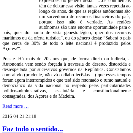
expressões do género desta: “…os continentais
têm de deixar essa visão, tantas vezes repetida ao
longo de anos, de que as regiões autónomas são
um sorvedouro de recursos financeiros do país,
porque isso não é verdade. As regiões
autónomas são uma enorme oportunidade para o
país, quer do ponto de vista geoestratégico, quer dos recursos
marítimos ou da oferta turística”, ou do género desta: “Saberá o país
que cerca de 30% de todo o leite nacional é produzido pelos
Açores?”.
Pois é. Há mais de 20 anos que, de forma direta ou indireta, a
Autonomia vem sendo forçada à travessia do deserto, distorcida e
desrespeitada por sucessivos governos na República. Constatamos
com alívio (prudente, não vá o diabo tecê-las…) que esses tempos
foram agora interrompidos e que terá sido retomado o rumo natural e
democrático da vida nacional no respeito pelas particularidades
político-administrativas, estatutária e constitucionalmente
consagradas, dos Açores e da Madeira.
Read more …
2016-04-21 21:18
Faz todo o sentido...