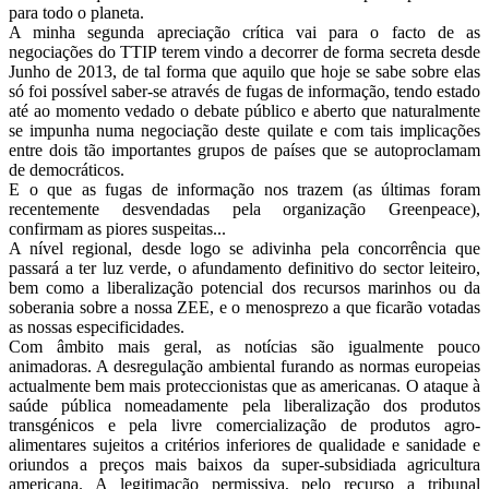
para todo o planeta.
A minha segunda apreciação crítica vai para o facto de as
negociações do TTIP terem vindo a decorrer de forma secreta desde
Junho de 2013, de tal forma que aquilo que hoje se sabe sobre elas
só foi possível saber-se através de fugas de informação, tendo estado
até ao momento vedado o debate público e aberto que naturalmente
se impunha numa negociação deste quilate e com tais implicações
entre dois tão importantes grupos de países que se autoproclamam
de democráticos.
E o que as fugas de informação nos trazem (as últimas foram
recentemente desvendadas pela organização Greenpeace),
confirmam as piores suspeitas...
A nível regional, desde logo se adivinha pela concorrência que
passará a ter luz verde, o afundamento definitivo do sector leiteiro,
bem como a liberalização potencial dos recursos marinhos ou da
soberania sobre a nossa ZEE, e o menosprezo a que ficarão votadas
as nossas especificidades.
Com âmbito mais geral, as notícias são igualmente pouco
animadoras. A desregulação ambiental furando as normas europeias
actualmente bem mais proteccionistas que as americanas. O ataque à
saúde pública nomeadamente pela liberalização dos produtos
transgénicos e pela livre comercialização de produtos agro-
alimentares sujeitos a critérios inferiores de qualidade e sanidade e
oriundos a preços mais baixos da super-subsidiada agricultura
americana. A legitimação permissiva, pelo recurso a tribunal