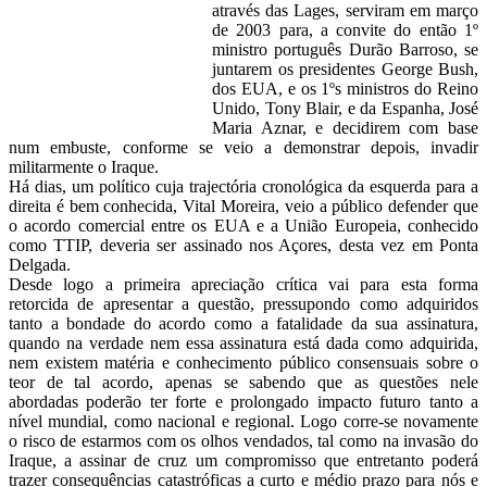
através das Lages, serviram em março
de 2003 para, a convite do então 1º
ministro português Durão Barroso, se
juntarem os presidentes George Bush,
dos EUA, e os 1ºs ministros do Reino
Unido, Tony Blair, e da Espanha, José
Maria Aznar, e decidirem com base
num embuste, conforme se veio a demonstrar depois, invadir
militarmente o Iraque.
Há dias, um político cuja trajectória cronológica da esquerda para a
direita é bem conhecida, Vital Moreira, veio a público defender que
o acordo comercial entre os EUA e a União Europeia, conhecido
como TTIP, deveria ser assinado nos Açores, desta vez em Ponta
Delgada.
Desde logo a primeira apreciação crítica vai para esta forma
retorcida de apresentar a questão, pressupondo como adquiridos
tanto a bondade do acordo como a fatalidade da sua assinatura,
quando na verdade nem essa assinatura está dada como adquirida,
nem existem matéria e conhecimento público consensuais sobre o
teor de tal acordo, apenas se sabendo que as questões nele
abordadas poderão ter forte e prolongado impacto futuro tanto a
nível mundial, como nacional e regional. Logo corre-se novamente
o risco de estarmos com os olhos vendados, tal como na invasão do
Iraque, a assinar de cruz um compromisso que entretanto poderá
trazer consequências catastróficas a curto e médio prazo para nós e