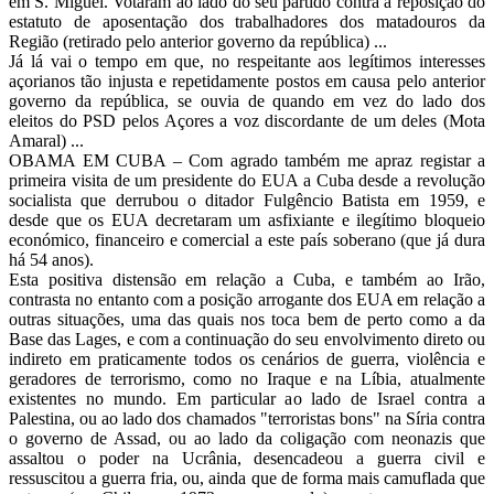
em S. Miguel. Votaram ao lado do seu partido contra a reposição do
estatuto de aposentação dos trabalhadores dos matadouros da
Região (retirado pelo anterior governo da república) ...
Já lá vai o tempo em que, no respeitante aos legítimos interesses
açorianos tão injusta e repetidamente postos em causa pelo anterior
governo da república, se ouvia de quando em vez do lado dos
eleitos do PSD pelos Açores a voz discordante de um deles (Mota
Amaral) ...
OBAMA EM CUBA – Com agrado também me apraz registar a
primeira visita de um presidente do EUA a Cuba desde a revolução
socialista que derrubou o ditador Fulgêncio Batista em 1959, e
desde que os EUA decretaram um asfixiante e ilegítimo bloqueio
económico, financeiro e comercial a este país soberano (que já dura
há 54 anos).
Esta positiva distensão em relação a Cuba, e também ao Irão,
contrasta no entanto com a posição arrogante dos EUA em relação a
outras situações, uma das quais nos toca bem de perto como a da
Base das Lages, e com a continuação do seu envolvimento direto ou
indireto em praticamente todos os cenários de guerra, violência e
geradores de terrorismo, como no Iraque e na Líbia, atualmente
existentes no mundo. Em particular ao lado de Israel contra a
Palestina, ou ao lado dos chamados "terroristas bons" na Síria contra
o governo de Assad, ou ao lado da coligação com neonazis que
assaltou o poder na Ucrânia, desencadeou a guerra civil e
ressuscitou a guerra fria, ou, ainda que de forma mais camuflada que