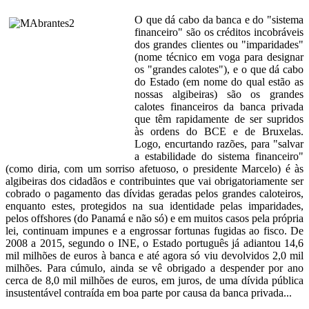
O que dá cabo da banca e do "sistema
financeiro" são os créditos incobráveis
dos grandes clientes ou "imparidades"
(nome técnico em voga para designar
os "grandes calotes"), e o que dá cabo
do Estado (em nome do qual estão as
nossas algibeiras) são os grandes
calotes financeiros da banca privada
que têm rapidamente de ser supridos
às ordens do BCE e de Bruxelas.
Logo, encurtando razões, para "salvar
a estabilidade do sistema financeiro"
(como diria, com um sorriso afetuoso, o presidente Marcelo) é às
algibeiras dos cidadãos e contribuintes que vai obrigatoriamente ser
cobrado o pagamento das dívidas geradas pelos grandes caloteiros,
enquanto estes, protegidos na sua identidade pelas imparidades,
pelos offshores (do Panamá e não só) e em muitos casos pela própria
lei, continuam impunes e a engrossar fortunas fugidas ao fisco. De
2008 a 2015, segundo o INE, o Estado português já adiantou 14,6
mil milhões de euros à banca e até agora só viu devolvidos 2,0 mil
milhões. Para cúmulo, ainda se vê obrigado a despender por ano
cerca de 8,0 mil milhões de euros, em juros, de uma dívida pública
insustentável contraída em boa parte por causa da banca privada...