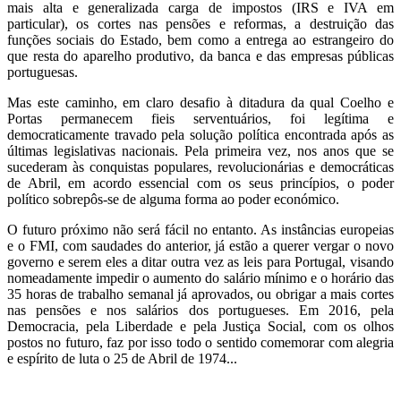
mais alta e generalizada carga de impostos (IRS e IVA em
particular), os cortes nas pensões e reformas, a destruição das
funções sociais do Estado, bem como a entrega ao estrangeiro do
que resta do aparelho produtivo, da banca e das empresas públicas
portuguesas.
Mas este caminho, em claro desafio à ditadura da qual Coelho e
Portas permanecem fieis serventuários, foi legítima e
democraticamente travado pela solução política encontrada após as
últimas legislativas nacionais. Pela primeira vez, nos anos que se
sucederam às conquistas populares, revolucionárias e democráticas
de Abril, em acordo essencial com os seus princípios, o poder
político sobrepôs-se de alguma forma ao poder económico.
O futuro próximo não será fácil no entanto. As instâncias europeias
e o FMI, com saudades do anterior, já estão a querer vergar o novo
governo e serem eles a ditar outra vez as leis para Portugal, visando
nomeadamente impedir o aumento do salário mínimo e o horário das
35 horas de trabalho semanal já aprovados, ou obrigar a mais cortes
nas pensões e nos salários dos portugueses. Em 2016, pela
Democracia, pela Liberdade e pela Justiça Social, com os olhos
postos no futuro, faz por isso todo o sentido comemorar com alegria
e espírito de luta o 25 de Abril de 1974...