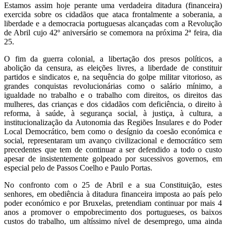
Estamos assim hoje perante uma verdadeira ditadura (financeira)
exercida sobre os cidadãos que ataca frontalmente a soberania, a
liberdade e a democracia portuguesas alcançadas com a Revolução
de Abril cujo 42º aniversário se comemora na próxima 2ª feira, dia
25.
O fim da guerra colonial, a libertação dos presos políticos, a
abolição da censura, as eleições livres, a liberdade de constituir
partidos e sindicatos e, na sequência do golpe militar vitorioso, as
grandes conquistas revolucionárias como o salário mínimo, a
igualdade no trabalho e o trabalho com direitos, os direitos das
mulheres, das crianças e dos cidadãos com deficiência, o direito à
reforma, à saúde, à segurança social, à justiça, à cultura, a
institucionalização da Autonomia das Regiões Insulares e do Poder
Local Democrático, bem como o desígnio da coesão económica e
social, representaram um avanço civilizacional e democrático sem
precedentes que tem de continuar a ser defendido a todo o custo
apesar de insistentemente golpeado por sucessivos governos, em
especial pelo de Passos Coelho e Paulo Portas.
No confronto com o 25 de Abril e a sua Constituição, estes
senhores, em obediência à ditadura financeira imposta ao país pelo
poder económico e por Bruxelas, pretendiam continuar por mais 4
anos a promover o empobrecimento dos portugueses, os baixos
custos do trabalho, um altíssimo nível de desemprego, uma ainda