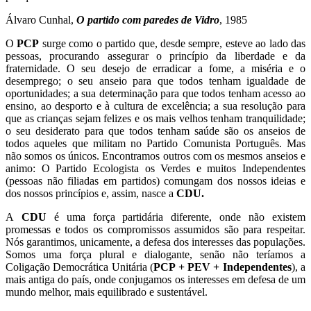
Álvaro Cunhal,
O partido com paredes de Vidro
, 1985
O
PCP
surge como o partido que, desde sempre, esteve ao lado das
pessoas, procurando assegurar o princípio da liberdade e da
fraternidade. O seu desejo de erradicar a fome, a miséria e o
desemprego; o seu anseio para que todos tenham igualdade de
oportunidades; a sua determinação para que todos tenham acesso ao
ensino, ao desporto e à cultura de excelência; a sua resolução para
que as crianças sejam felizes e os mais velhos tenham tranquilidade;
o seu desiderato para que todos tenham saúde são os anseios de
todos aqueles que militam no Partido Comunista Português. Mas
não somos os únicos. Encontramos outros com os mesmos anseios e
animo: O Partido Ecologista os Verdes e muitos Independentes
(pessoas não filiadas em partidos) comungam dos nossos ideias e
dos nossos princípios e, assim, nasce a
CDU.
A
CDU
é uma força partidária diferente, onde não existem
promessas e todos os compromissos assumidos são para respeitar.
Nós garantimos, unicamente, a defesa dos interesses das populações.
Somos uma força plural e dialogante, senão não teríamos a
Coligação Democrática Unitária (
PCP + PEV + Independentes
), a
mais antiga do país, onde conjugamos os interesses em defesa de um
mundo melhor, mais equilibrado e sustentável.