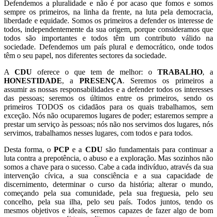
Defendemos a pluralidade e não é por acaso que fomos e somos
sempre os primeiros, na linha da frente, na luta pela democracia,
liberdade e equidade. Somos os primeiros a defender os interesse de
todos, independentemente da sua origem, porque consideramos que
todos são importantes e todos têm um contributo válido na
sociedade. Defendemos um país plural e democrático, onde todos
têm o seu papel, nos diferentes sectores da sociedade.
A
CDU
oferece o que tem de melhor: o
TRABALHO
, a
HONESTIDADE
, a
PRESENÇA
. Seremos os primeiros a
assumir as nossas responsabilidades e a defender todos os interesses
das pessoas; seremos os últimos entre os primeiros, sendo os
primeiros TODOS os cidadãos para os quais trabalhamos, sem
exceção. Nós não ocuparemos lugares de poder; estaremos sempre a
prestar um serviço às pessoas; nós não nos servimos dos lugares, nós
servimos, trabalhamos nesses lugares, com todos e para todos.
Desta forma, o
PCP
e a
CDU
são fundamentais para continuar a
luta contra a prepotência, o abuso e a exploração. Mas sozinhos não
somos a chave para o sucesso. Cabe a cada indivíduo, através da sua
intervenção cívica, a sua consciência e a sua capacidade de
discernimento, determinar o curso da história; alterar o mundo,
começando pela sua comunidade, pela sua freguesia, pelo seu
concelho, pela sua ilha, pelo seu país. Todos juntos, tendo os
mesmos objetivos e ideais, seremos capazes de fazer algo de bom