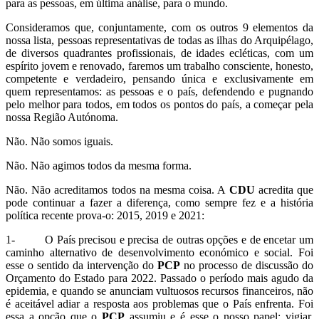
para as pessoas, em última análise, para o mundo.
Consideramos que, conjuntamente, com os outros 9 elementos da
nossa lista, pessoas representativas de todas as ilhas do Arquipélago,
de diversos quadrantes profissionais, de idades ecléticas, com um
espírito jovem e renovado, faremos um trabalho consciente, honesto,
competente e verdadeiro, pensando única e exclusivamente em
quem representamos: as pessoas e o país, defendendo e pugnando
pelo melhor para todos, em todos os pontos do país, a começar pela
nossa Região Autónoma.
Não. Não somos iguais.
Não. Não agimos todos da mesma forma.
Não. Não acreditamos todos na mesma coisa. A
CDU
acredita que
pode continuar a fazer a diferença, como sempre fez e a história
política recente prova-o: 2015, 2019 e 2021:
1- O País precisou e precisa de outras opções e de encetar um
caminho alternativo de desenvolvimento económico e social. Foi
esse o sentido da intervenção do
PCP
no processo de discussão do
Orçamento do Estado para 2022. Passado o período mais agudo da
epidemia, e quando se anunciam vultuosos recursos financeiros, não
é aceitável adiar a resposta aos problemas que o País enfrenta. Foi
essa a opção que o
PCP
assumiu e é esse o nosso papel: vigiar,