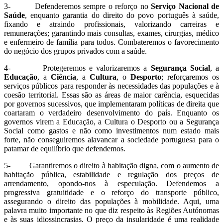
3- Defenderemos sempre o reforço no
Serviço Nacional de
Saúde
, enquanto garantia do direito do povo português à saúde,
fixando e atraindo profissionais, valorizando carreiras e
remunerações; garantindo mais consultas, exames, cirurgias, médico
e enfermeiro de família para todos. Combateremos o favorecimento
do negócio dos grupos privados com a saúde.
4- Protegeremos e valorizaremos a
Segurança Social
, a
Educação
, a
Ciência
, a
Cultura
, o
Desporto
; reforçaremos os
serviços públicos para responder às necessidades das populações e à
coesão territorial. Essas são as áreas de maior carência, esquecidas
por governos sucessivos, que implementaram políticas de direita que
coartaram o verdadeiro desenvolvimento do país. Enquanto os
governos virem a Educação, a Cultura o Desporto ou a Segurança
Social como gastos e não como investimentos num estado mais
forte, não conseguiremos alavancar a sociedade portuguesa para o
patamar de equilíbrio que defendemos.
5- Garantiremos o direito à habitação digna, com o aumento de
habitação pública, estabilidade e regulação dos preços de
arrendamento, opondo-nos à especulação. Defendemos a
progressiva gratuitidade e o reforço do transporte público,
assegurando o direito das populações à mobilidade. Aqui, uma
palavra muito importante no que diz respeito às Regiões Autónomas
e às suas idiossincrasias. O preço da insularidade é uma realidade