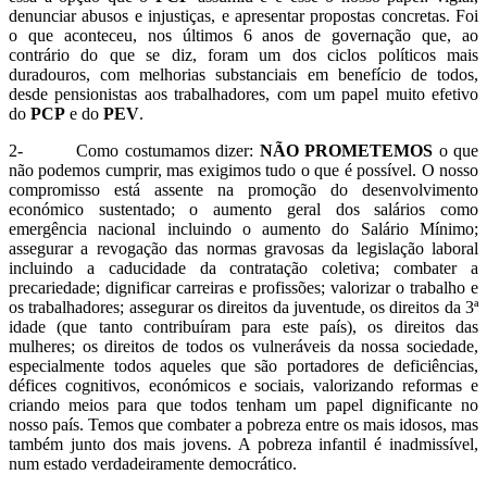
denunciar abusos e injustiças, e apresentar propostas concretas. Foi
o que aconteceu, nos últimos 6 anos de governação que, ao
contrário do que se diz, foram um dos ciclos políticos mais
duradouros, com melhorias substanciais em benefício de todos,
desde pensionistas aos trabalhadores, com um papel muito efetivo
do
PCP
e do
PEV
.
2- Como costumamos dizer:
NÃO PROMETEMOS
o que
não podemos cumprir, mas exigimos tudo o que é possível. O nosso
compromisso está assente na promoção do desenvolvimento
económico sustentado; o aumento geral dos salários como
emergência nacional incluindo o aumento do Salário Mínimo;
assegurar a revogação das normas gravosas da legislação laboral
incluindo a caducidade da contratação coletiva; combater a
precariedade; dignificar carreiras e profissões; valorizar o trabalho e
os trabalhadores; assegurar os direitos da juventude, os direitos da 3ª
idade (que tanto contribuíram para este país), os direitos das
mulheres; os direitos de todos os vulneráveis da nossa sociedade,
especialmente todos aqueles que são portadores de deficiências,
défices cognitivos, económicos e sociais, valorizando reformas e
criando meios para que todos tenham um papel dignificante no
nosso país. Temos que combater a pobreza entre os mais idosos, mas
também junto dos mais jovens. A pobreza infantil é inadmissível,
num estado verdadeiramente democrático.