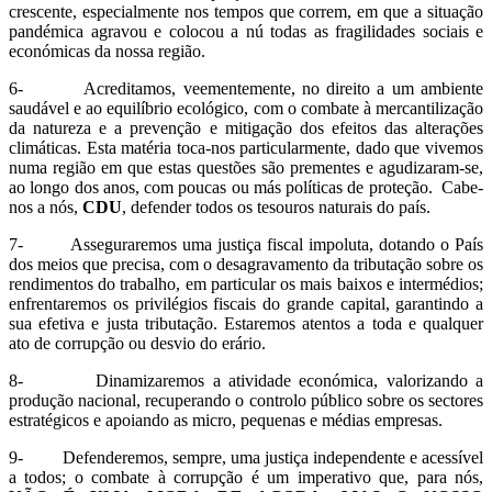
crescente, especialmente nos tempos que correm, em que a situação
pandémica agravou e colocou a nú todas as fragilidades sociais e
económicas da nossa região.
6- Acreditamos, veementemente, no direito a um ambiente
saudável e ao equilíbrio ecológico, com o combate à mercantilização
da natureza e a prevenção e mitigação dos efeitos das alterações
climáticas. Esta matéria toca-nos particularmente, dado que vivemos
numa região em que estas questões são prementes e agudizaram-se,
ao longo dos anos, com poucas ou más políticas de proteção. Cabe-
nos a nós,
CDU
, defender todos os tesouros naturais do país.
7- Asseguraremos uma justiça fiscal impoluta, dotando o País
dos meios que precisa, com o desagravamento da tributação sobre os
rendimentos do trabalho, em particular os mais baixos e intermédios;
enfrentaremos os privilégios fiscais do grande capital, garantindo a
sua efetiva e justa tributação. Estaremos atentos a toda e qualquer
ato de corrupção ou desvio do erário.
8- Dinamizaremos a atividade económica, valorizando a
produção nacional, recuperando o controlo público sobre os sectores
estratégicos e apoiando as micro, pequenas e médias empresas.
9- Defenderemos, sempre, uma justiça independente e acessível
a todos; o combate à corrupção é um imperativo que, para nós,