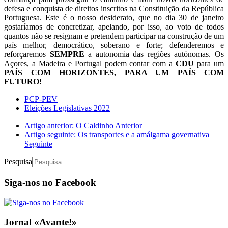
defesa e conquista de direitos inscritos na Constituição da República
Portuguesa. Este é o nosso desiderato, que no dia 30 de janeiro
gostaríamos de concretizar, apelando, por isso, ao voto de todos
quantos não se resignam e pretendem participar na construção de um
país melhor, democrático, soberano e forte; defenderemos e
reforçaremos
SEMPRE
a autonomia das regiões autónomas. Os
Açores, a Madeira e Portugal podem contar com a
CDU
para um
PAÍS COM HORIZONTES, PARA UM PAÍS COM
FUTURO!
PCP-PEV
Eleições Legislativas 2022
Artigo anterior: O Caldinho
Anterior
Artigo seguinte: Os transportes e a amálgama governativa
Seguinte
Pesquisa
Siga-nos no Facebook
Jornal «Avante!»