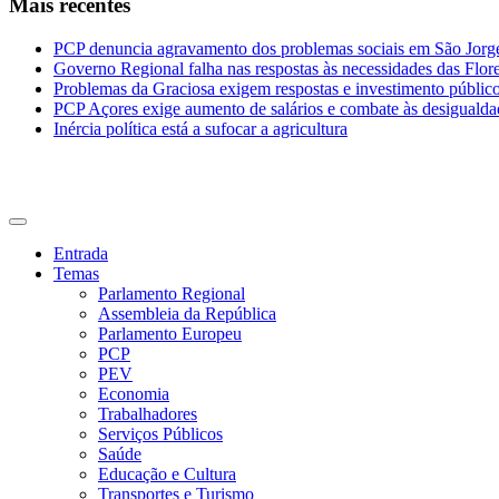
Mais recentes
PCP denuncia agravamento dos problemas sociais em São Jorge 
Governo Regional falha nas respostas às necessidades das Flor
Problemas da Graciosa exigem respostas e investimento públic
PCP Açores exige aumento de salários e combate às desigualda
Inércia política está a sufocar a agricultura
CDU Açores
Entrada
Temas
Parlamento Regional
Assembleia da República
Parlamento Europeu
PCP
PEV
Economia
Trabalhadores
Serviços Públicos
Saúde
Educação e Cultura
Transportes e Turismo