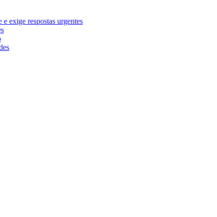
e exige respostas urgentes
es
o
des