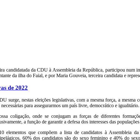
imeira candidatada da CDU à Assembleia da República, participou num 
nte da ilha do Faial, e por Maria Gouveia, terceira candidata e represe
vas de 2022
U surge, nestas eleições legislativas, com a mesma força, a mesma 
s necessárias para assegurarmos um país livre, democrático e igualitário
ssa coligação, onde se conjugam as forças de diferentes formaçõ
usivamente, a função de garantir a defesa dos interesses das populações e
0 elementos que compõem a lista de candidatos à Assembleia da R
ipelágicos. 60% dos candidatos são do sexo feminino e 40% do sexo