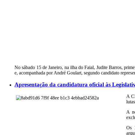
No sábado 15 de Janeiro, na ilha do Faial, Judite Barros, pr
e, acompanhada por André Goulart, segundo candidato representa
Apresentação da candidatura oficial às Legislati
A CD
luta
A no
excl
Os 1
arqu