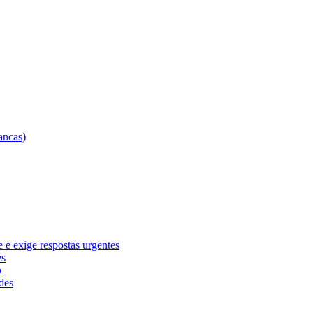
e exige respostas urgentes
es
o
des