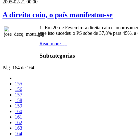
2005-02-21 00:00
A direita caiu, o país manifestou-se
1. Em 20 de Fevereiro a direita caiu clamorosa
que isto sucedeu o PS sobe de 37,8% para 45%, a 
Read more …
Subcategorias
Pág. 164 de 164
155
156
157
158
159
160
161
162
163
164