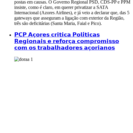
postas em causas. O Governo Regional PSD, CDS-PP e PPM
insiste, como é claro, em querer privatizar a SATA
Internacional (Azores Airlines), e já veio a declarar que, das 5
gateways que asseguram a ligação com exterior da Região,
três são deficitárias (Santa Maria, Faial e Pico).
𝗣𝗖𝗣 𝗔𝗰̧𝗼𝗿𝗲𝘀 𝗰𝗿𝗶𝘁𝗶𝗰𝗮 𝗣𝗼𝗹𝗶́𝘁𝗶𝗰𝗮𝘀
𝗥𝗲𝗴𝗶𝗼𝗻𝗮𝗶𝘀 𝗲 𝗿𝗲𝗳𝗼𝗿𝗰̧𝗮 𝗰𝗼𝗺𝗽𝗿𝗼𝗺𝗶𝘀𝘀𝗼
𝗰𝗼𝗺 𝗼𝘀 𝘁𝗿𝗮𝗯𝗮𝗹𝗵𝗮𝗱𝗼𝗿𝗲𝘀 𝗮𝗰̧𝗼𝗿𝗶𝗮𝗻𝗼𝘀