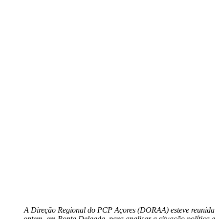
A Direção Regional do PCP Açores (DORAA) esteve reunida
ontem, em Ponta Delgada, para analisar a situação política e