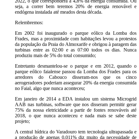
2022, o que corresponderá a 4,8% da energia consumida. Ou
seja, a correr bem teremos 20% de energia renovável e
endógena instalada até meados desta década.
Relembremos:
Em 2002 foi inaugurado o parque eólico da Lomba dos
Frades, mas a proximidade com habitações levou a protestos
da população da Praia do Almoxarife e obrigou à paragem das
turbinas entre as 02:00 e as 07:00 todos os dias. Nunca
produziu mais de 5% do total consumido;
Entretanto desmantelou-se o parque e em 2012, quando o
parque eólico faialense passou da Lomba dos Frades para os
arredores do Cabouco disseram-nos que os cinco
aerogeradores poderiam assegurar 20% da energia consumida
no Faial, algo que nunca aconteceu;
Em janeiro de 2014 a EDA instalou um sistema Microgrid
AAB nas turbinas, software que nos disseram permitir gerar
75% da nossa eletricidade a partir de fontes renováveis até
2018, o que nunca aconteceu e nada mais se sabe deste
projeto;
A central hídrica do Varadouro tem tecnologia ultrapassada e
a produção de apenas 0,011% diz muito da necessidade de