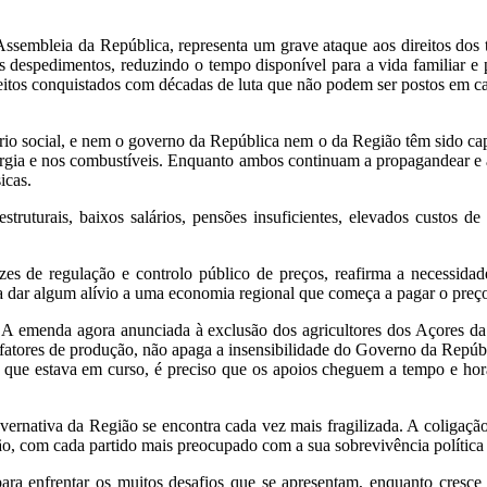
Assembleia da República, representa um grave ataque aos direitos dos 
 despedimentos, reduzindo o tempo disponível para a vida familiar e p
ireitos conquistados com décadas de luta que não podem ser postos em ca
rio social, e nem o governo da República nem o da Região têm sido capa
ergia e nos combustíveis. Enquanto ambos continuam a propagandear e a a
icas.
struturais, baixos salários, pensões insuficientes, elevados custos d
es de regulação e controlo público de preços, reafirma a necessidade
 dar algum alívio a uma economia regional que começa a pagar o preço 
A emenda agora anunciada à exclusão dos agricultores dos Açores da a
fatores de produção, não apaga a insensibilidade do Governo da Repúb
 que estava em curso, é preciso que os apoios cheguem a tempo e hor
vernativa da Região se encontra cada vez mais fragilizada. A coliga
o, com cada partido mais preocupado com a sua sobrevivência política
a enfrentar os muitos desafios que se apresentam, enquanto cresce a