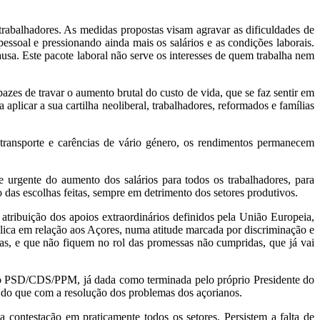
trabalhadores. As medidas propostas visam agravar as dificuldades de
essoal e pressionando ainda mais os salários e as condições laborais.
usa. Este pacote laboral não serve os interesses de quem trabalha nem
zes de travar o aumento brutal do custo de vida, que se faz sentir em
plicar a sua cartilha neoliberal, trabalhadores, reformados e famílias
e transporte e carências de vário género, os rendimentos permanecem
 urgente do aumento dos salários para todos os trabalhadores, para
das escolhas feitas, sempre em detrimento dos setores produtivos.
tribuição dos apoios extraordinários definidos pela União Europeia,
lica em relação aos Açores, numa atitude marcada por discriminação e
as, e que não fiquem no rol das promessas não cumpridas, que já vai
ção PSD/CDS/PPM, já dada como terminada pelo próprio Presidente do
 do que com a resolução dos problemas dos açorianos.
 contestação em praticamente todos os setores. Persistem a falta de