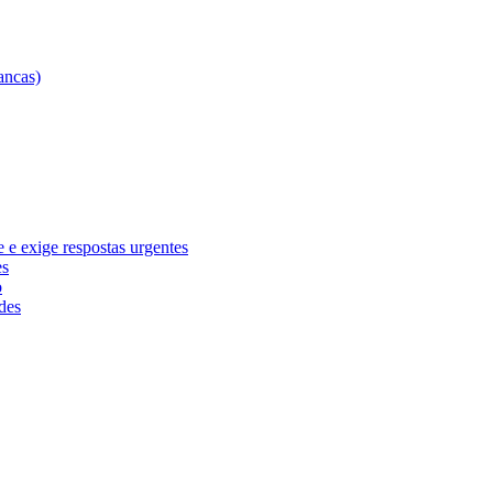
e exige respostas urgentes
es
o
des