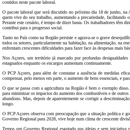
contidos neste pacote laboral.
O pacote laboral que será discutido no próximo dia 18 de junho, na 
quem vive do seu trabalho, aumentando a precariedade, facilitando os
Perante este cenário, é tempo de dizer basta. Os trabalhadores têm d
contribui para o progresso social.
Tanto no País como na Região persiste e agrava-se o grave desequilíb
todos os setores, particularmente na habitação, na alimentação, na en
enfrentam crescentes dificuldades para fazer face às despesas mais bás
Nos Açores, um território já marcado por profundas desigualdades e
estagnados enquanto os encargos aumentam continuamente.
O PCP Açores, para além de constatar a ausência de medidas eficaz
compensar, pelo menos em parte, o aumento de bens essenciais, e para
O que se passa com a agricultura na Região é bem o exemplo disso. 
para minimizar os impactos do aumento dos combustíveis e de outros 
abandono. Mas, depois de aparentemente se corrigir a descriminação
longo.
O PCP Açores observa com preocupação que a situação política e go
Governo Regional para 2028, vive hoje num clima de crescente divisã
Temos um Governo Regional esgotado nas ideias e sem iniciativa par