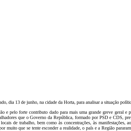
ia 13 de junho, na cidade da Horta, para analisar a situação política 
o e pelo forte contributo dado para mais uma grande greve geral e par
trabalhadores que o Governo da República, formado por PSD e CDS, pret
 locais de trabalho, bem como às concentrações, às manifestações, a
por muito que se tente esconder a realidade, o país e a Região pararam