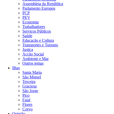
Assembleia da República
Parlamento Europeu
PCP
PEV
Economia
Trabalhadores
Serviços Públicos
Saúde
Educação e Cultura
Transportes e Turismo
Justiça
Acção Social
Ambiente e Mar
Outros temas
Ilhas
Santa Maria
São Miguel
Terceira
Graciosa
São Jorge
Pico
Faial
Flores
Corvo
Opinião