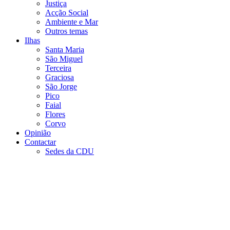
Justiça
Acção Social
Ambiente e Mar
Outros temas
Ilhas
Santa Maria
São Miguel
Terceira
Graciosa
São Jorge
Pico
Faial
Flores
Corvo
Opinião
Contactar
Sedes da CDU