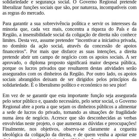
solidariedade e segurança social. O Governo Regional pretende
liberalizar funções sociais que são, por natureza, incompatíveis com
as regras do mercado.
Para garantir a sua sobrevivência política e servir os interesses da
minoria que, cada vez mais, concentra a riqueza do País e da
Região, a insensibilidade social da coligação de direita não conhece
limites. Desta vez, assume pretender “incentivar a iniciativa privada,
no domínio da ação social, através da concessão de apoios
financeiros”. Por mais que disfarce as suas intenções, a direita
pretende abrir um campo de negócio com os apoios sociais. A ser
aprovado, o diploma proposto significará maior despesa pública,
porque os lucros privados que resultarem destas atividades serão
assegurados com os dinheiros da Região. Por outro lado, os apoios
sociais abrangidos deixam de ser dirigidos pelos princípios da
solidariedade. É o liberalismo político e económico no seu pior!
Em vez de se garantir que esta importante função seja assegurada
pelo setor público e, quando necessário, pelo setor social, o Governo
Regional abre a porta a que sejam os dinheiros públicos a alimentar
a sede de lucros do privado, tornando as situações de fragilidade
numa área de negócio. Acresce que são desconhecidas as verbas
envolvidas neste projeto, o que aumenta as dúvidas e preocupações!
Finalmente, nos objetivos, observa-se claramente a cegueira
ideológica da coligação da direita, e de quem venha a apoiar este