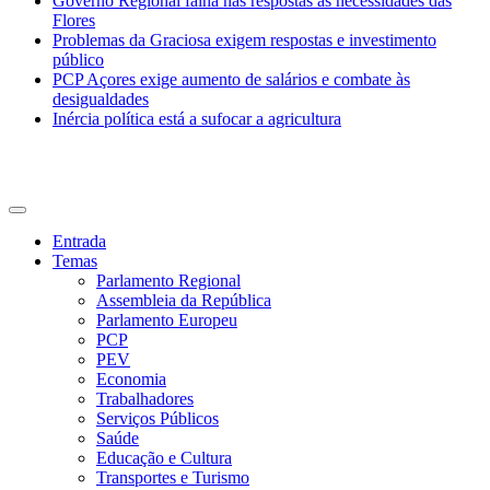
Governo Regional falha nas respostas às necessidades das
Flores
Problemas da Graciosa exigem respostas e investimento
público
PCP Açores exige aumento de salários e combate às
desigualdades
Inércia política está a sufocar a agricultura
CDU Açores
Entrada
Temas
Parlamento Regional
Assembleia da República
Parlamento Europeu
PCP
PEV
Economia
Trabalhadores
Serviços Públicos
Saúde
Educação e Cultura
Transportes e Turismo