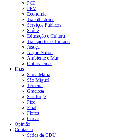
PCP
PEV
Economia
Trabalhadores
Serviços Públicos
Saúde
Educação e Cultura
Transportes e Turismo
Justiça
Acção Social
Ambiente e Mar
Outros temas
Ilhas
Santa Maria
São Miguel
Terceira
Graciosa
São Jorge
Pico
Faial
Flores
Corvo
Opinião
Contactar
Sedes da CDU