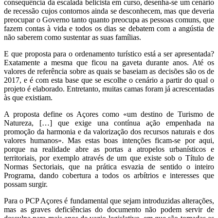
consequência da escalada belicista em curso, desenha-se um cenário
de recessão cujos contornos ainda se desconhecem, mas que deveria
preocupar o Governo tanto quanto preocupa as pessoas comuns, que
fazem contas à vida e todos os dias se debatem com a angústia de
não saberem como sustentar as suas famílias.
E que proposta para o ordenamento turístico está a ser apresentada?
Exatamente a mesma que ficou na gaveta durante anos. Até os
valores de referência sobre as quais se baseiam as decisões são os de
2017, e é com esta base que se escolhe o cenário a partir do qual o
projeto é elaborado. Entretanto, muitas camas foram já acrescentadas
às que existiam.
A proposta define os Açores como «um destino de Turismo de
Natureza, […] que exige una contínua ação empenhada na
promoção da harmonia e da valorização dos recursos naturais e dos
valores humanos». Mas estas boas intenções ficam-se por aqui,
porque na realidade abre as portas a atropelos urbanísticos e
territoriais, por exemplo através de um que existe sob o Título de
Normas Sectoriais, que na prática esvazia de sentido o inteiro
Programa, dando cobertura a todos os arbítrios e interesses que
possam surgir.
Para o PCP Açores é fundamental que sejam introduzidas alterações,
mas as graves deficiências do documento não podem servir de