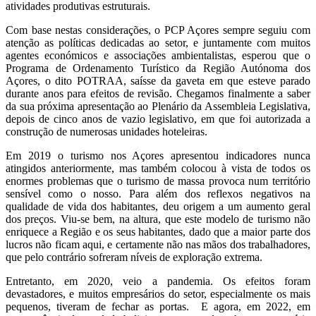
atividades produtivas estruturais.
Com base nestas considerações, o PCP Açores sempre seguiu com
atenção as políticas dedicadas ao setor, e juntamente com muitos
agentes económicos e associações ambientalistas, esperou que o
Programa de Ordenamento Turístico da Região Autónoma dos
Açores, o dito POTRAA, saísse da gaveta em que esteve parado
durante anos para efeitos de revisão. Chegamos finalmente a saber
da sua próxima apresentação ao Plenário da Assembleia Legislativa,
depois de cinco anos de vazio legislativo, em que foi autorizada a
construção de numerosas unidades hoteleiras.
Em 2019 o turismo nos Açores apresentou indicadores nunca
atingidos anteriormente, mas também colocou à vista de todos os
enormes problemas que o turismo de massa provoca num território
sensível como o nosso. Para além dos reflexos negativos na
qualidade de vida dos habitantes, deu origem a um aumento geral
dos preços. Viu-se bem, na altura, que este modelo de turismo não
enriquece a Região e os seus habitantes, dado que a maior parte dos
lucros não ficam aqui, e certamente não nas mãos dos trabalhadores,
que pelo contrário sofreram níveis de exploração extrema.
Entretanto, em 2020, veio a pandemia. Os efeitos foram
devastadores, e muitos empresários do setor, especialmente os mais
pequenos, tiveram de fechar as portas. E agora, em 2022, em