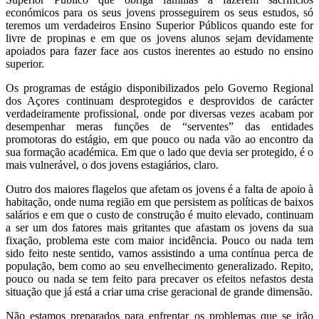
económicos para os seus jovens prosseguirem os seus estudos, só
teremos um verdadeiros Ensino Superior Públicos quando este for
livre de propinas e em que os jovens alunos sejam devidamente
apoiados para fazer face aos custos inerentes ao estudo no ensino
superior.
Os programas de estágio disponibilizados pelo Governo Regional
dos Açores continuam desprotegidos e desprovidos de carácter
verdadeiramente profissional, onde por diversas vezes acabam por
desempenhar meras funções de “serventes” das entidades
promotoras do estágio, em que pouco ou nada vão ao encontro da
sua formação académica. Em que o lado que devia ser protegido, é o
mais vulnerável, o dos jovens estagiários, claro.
Outro dos maiores flagelos que afetam os jovens é a falta de apoio à
habitação, onde numa região em que persistem as políticas de baixos
salários e em que o custo de construção é muito elevado, continuam
a ser um dos fatores mais gritantes que afastam os jovens da sua
fixação, problema este com maior incidência. Pouco ou nada tem
sido feito neste sentido, vamos assistindo a uma contínua perca de
população, bem como ao seu envelhecimento generalizado. Repito,
pouco ou nada se tem feito para precaver os efeitos nefastos desta
situação que já está a criar uma crise geracional de grande dimensão.
Não estamos preparados para enfrentar os problemas que se irão