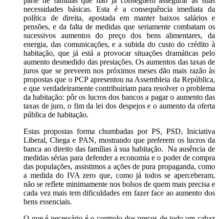
parte de famílias que não já conseguem assegurar as suas
necessidades básicas. Esta é a consequência imediata da
política de direita, apostada em manter baixos salários e
pensões, e da falta de medidas que seriamente combatam os
sucessivos aumentos do preço dos bens alimentares, da
energia, das comunicações, e a subida do custo do crédito à
habitação, que já está a provocar situações dramáticas pelo
aumento desmedido das prestações. Os aumentos das taxas de
juros que se preveem nos próximos meses dão mais razão às
propostas que o PCP apresentou na Assembleia da República,
e que verdadeiramente contribuiriam para resolver o problema
da habitação: pôr os lucros dos bancos a pagar o aumento das
taxas de juro, o fim da lei dos despejos e o aumento da oferta
pública de habitação.
Estas propostas forma chumbadas por PS, PSD, Iniciativa
Liberal, Chega e PAN, mostrando que preferem os lucros da
banca ao direito das famílias à sua habitação. Na ausência de
medidas sérias para defender a economia e o poder de compra
das populações, assistimos a ações de pura propaganda, como
a medida do IVA zero que, como já todos se aperceberam,
não se reflete minimamente nos bolsos de quem mais precisa e
cada vez mais tem dificuldades em fazer face ao aumento dos
bens essenciais.
O que é necessário é o controlo dos preços de todo um cabaz