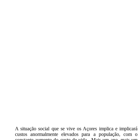
A situação social que se vive os Açores implica e implicará
custos anormalmente elevados para a população, com o
constante aumento do custo de vida. Mais um ano, mais um