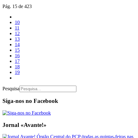
Pág. 15 de 423
10
11
12
13
14
15
16
17
18
19
Pesquisa
Siga-nos no Facebook
Jornal «Avante!»