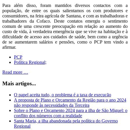
Para além disso, foram mantidos diversos contactos com a
população, de entre os quais salientamos os com produtores e
consumidores, na feira agrícola de Santana, e com as trabalhadoras e
trabalhadores da Cofaco. Deste contatos emergiu o sentimento
comum de uma crescente preocupação em relação ao aumento do
custo de vida, à verdadeira emergência que se vive na habitação e à
dificuldade de acesso aos cuidados de saúde, bem como a urgência
de se aumentarem salários e pensões, como o PCP tem vindo a
afirmar.
PCP
Política Regional;
Read more …
Mais artigos...
O papel aceita tudo, o problema é a taxa de execução
A proposta de Plano e Orçamento da Região para o ano 2024
não responde às necessidades da Terceira
Sobre o Plano e Orçamento 2024 para a ilha de São Miguel: o
conflito dos números com a realidade
Santa Maria, a ilha abandonada pela política do Governo
Regional