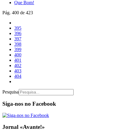
Que Bom!
Pág. 400 de 423
395
396
397
398
399
400
401
402
403
404
Pesquisa
Siga-nos no Facebook
Jornal «Avante!»