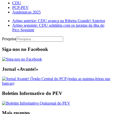
CDU
PCP-PEV
Autárquicas 2025
Artigo anterior: CDU avança na Ribeira Grande!
Anterior
Artigo seguinte: CDU solidária com os taxistas da ilha do
Pico
Seguinte
Pesquisa
Siga-nos no Facebook
Jornal «Avante!»
Boletim Informativo do PEV
Mais recentes