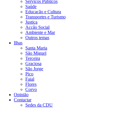
Serviços Públicos
Saúde
Educação e Cultura
Transportes e Turismo
Justiça
Acção Social
Ambiente e Mar
Outros temas
Ilhas
Santa Maria
São Miguel
Terceira
Graciosa
São Jorge
Pico
Faial
Flores
Corvo
Opinião
Contactar
Sedes da CDU