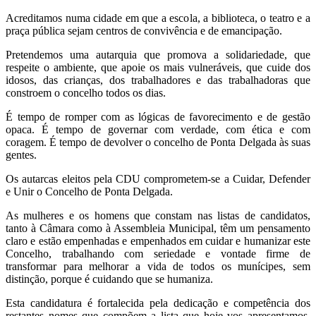
Acreditamos numa cidade em que a escola, a biblioteca, o teatro e a
praça pública sejam centros de convivência e de emancipação.
Pretendemos uma autarquia que promova a solidariedade, que
respeite o ambiente, que apoie os mais vulneráveis, que cuide dos
idosos, das crianças, dos trabalhadores e das trabalhadoras que
constroem o concelho todos os dias.
É tempo de romper com as lógicas de favorecimento e de gestão
opaca. É tempo de governar com verdade, com ética e com
coragem. É tempo de devolver o concelho de Ponta Delgada às suas
gentes.
Os autarcas eleitos pela CDU comprometem-se a Cuidar, Defender
e Unir o Concelho de Ponta Delgada.
As mulheres e os homens que constam nas listas de candidatos,
tanto à Câmara como à Assembleia Municipal, têm um pensamento
claro e estão empenhadas e empenhados em cuidar e humanizar este
Concelho, trabalhando com seriedade e vontade firme de
transformar para melhorar a vida de todos os munícipes, sem
distinção, porque é cuidando que se humaniza.
Esta candidatura é fortalecida pela dedicação e competência dos
restantes nomes que compõem a lista que hoje vos apresentamos,