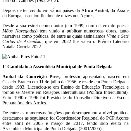
Lisboa - Camões (1992-2012).
Depois de ter vivido em vários países da África Austral, da Ásia e
da Europa, assentou finalmente raízes nos Açores,
Desde a sua estreia como autor (em 1999, com o livro de poesia
Mãos Navegadas
) tem vindo a publicar numerosas obras, tanto
narrativas como poéticas, de entre as quais assinalamos
Vinte e Sete
Cartas de Artemísia,
que em 2022 lhe valeu o Prémio Literário
Natália Correia 2022.
1º Candidato à Assembleia Municipal de Ponta Delgada
Aníbal da Conceição Pires,
professor aposentado, nasceu em
Castelo Branco em 11 de julho de 1956, e reside em Ponta Delgada
desde 1983. Licenciou-se em Ensino de Educação Tecnológica e
tornou-se Mestre em Relações Interculturais (Política Intercultural).
Entre 1990 e 1996 foi Presidente do Conselho Diretivo da Escola
Preparatória dos Arrifes.
De entre as numerosas funções que desempenhou a nível político,
destacamos as seguintes: foi Coordenador Regional do PCP Açores
entre abril de 2005 e março de 2017, tendo sido eleito na
Assembleia Municipal de Ponta Delgada (2001/2005).