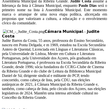
Assembleia Municipal da Ribeira Grande.
Judite Costa
assume a
liderança da lista à Câmara Municipal, enquanto
Paulo Dias
será o
primeiro nome na lista à Assembleia Municipal. Este momento
marca o arranque de uma nova etapa política, alicerçada em
propostas que valorizam a cultura, a educação e o envolvimento
cívico da comunidade.
𝗖𝗮̂𝗺𝗮𝗿𝗮 𝗠𝘂𝗻𝗶𝗰𝗶𝗽𝗮𝗹 – 𝗝𝘂𝗱𝗶𝘁𝗲
𝗖𝗼𝘀𝘁𝗮
Judite Barros da Costa, 55 anos, professora do Ensino Secundário,
nasceu em Ponta Delgada, e m 1969, estudou na Escola Secundária
Antero de Quental, Licenciada em Línguas e Literaturas Clássicas,
pela Universidade de Lisboa, Mestre em Cultura e Literatura
Portuguesas, pela Universidade dos Açores, pós graduada em
Literatura Portuguesa, é professora na Escola Secundária da Ribeira
Grande, desde 1996; sócia fundadora do CCRG-Clube de Cinema
da Ribeira Grande e do clube de Leitura da Biblioteca Municipal
Daniel de Sá; dirigente sindical e militante do PCP, tendo
concorrido, como cabeça de lista, pela CDU, nas eleições
autárquicas de 2021, à Câmara Municipal da Ribeira Grande e,
também, como cabeça de lista, pelo círculo dos Açores, nas eleições
legislativas de 2024. Mantém uma intensa atividade cultural no
Concelho da Ribeira Grande.