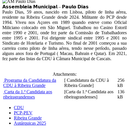
𝗔𝘀𝘀𝗲𝗺𝗯𝗹𝗲𝗶𝗮 𝗠𝘂𝗻𝗶𝗰𝗶𝗽𝗮𝗹 – 𝗣𝗮𝘂𝗹𝗼 𝗗𝗶𝗮𝘀
Paulo Dias, 59 anos, nascido em Lisboa, piloto de linha aérea,
residente na Ribeira Grande desde 2024. Militante do PCP desde
1994. Viveu nos Açores em 1989 quando esteve como Oficial
Miliciano colocado em São Miguel. Trabalhou no Casino Estoril
entre 1990 e 2001, onde fez parte da Comissão de Trabalhadores
entre 1995 e 2001. Foi dirigente sindical entre 1995 e 2001 no
Sindicato de Hotelaria e Turismo. No final de 2001 começou a sua
carreira como piloto de linha aérea, tendo nesse período, passado
alguns anos fora de Portugal ( Macau, Bahrain e Qatar). Em 2021,
fez parte das listas da CDU à Câmara Municipal de Cascais.
Attachments:
Programa da Candidatura da
[ Candidatura da CDU à
256
CDU à Ribeira Grande
Ribeira Grande]
kB
Carta da 1.ª Candidata aos
[Carta da 1.ª Candidata aos
136
ribeiragrandenses
ribeiragrandenses]
kB
CDU
PCP-PEV
Ribeira Grande
Autárquicas 2025