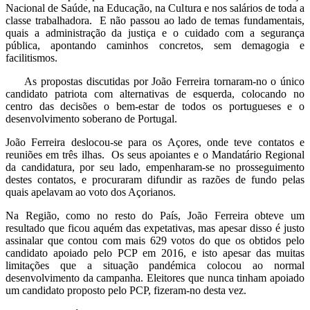
Nacional de Saúde, na Educação, na Cultura e nos salários de toda a
classe trabalhadora. E não passou ao lado de temas fundamentais,
quais a administração da justiça e o cuidado com a segurança
pública, apontando caminhos concretos, sem demagogia e
facilitismos.
As propostas discutidas por João Ferreira tornaram-no o único
candidato patriota com alternativas de esquerda, colocando no
centro das decisões o bem-estar de todos os portugueses e o
desenvolvimento soberano de Portugal.
João Ferreira deslocou-se para os Açores, onde teve contatos e
reuniões em três ilhas. Os seus apoiantes e o Mandatário Regional
da candidatura, por seu lado, empenharam-se no prosseguimento
destes contatos, e procuraram difundir as razões de fundo pelas
quais apelavam ao voto dos Açorianos.
Na Região, como no resto do País, João Ferreira obteve um
resultado que ficou aquém das expetativas, mas apesar disso é justo
assinalar que contou com mais 629 votos do que os obtidos pelo
candidato apoiado pelo PCP em 2016, e isto apesar das muitas
limitações que a situação pandémica colocou ao normal
desenvolvimento da campanha. Eleitores que nunca tinham apoiado
um candidato proposto pelo PCP, fizeram-no desta vez.