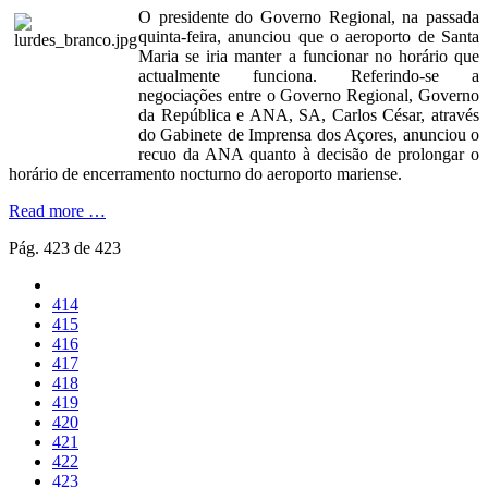
O presidente do Governo Regional, na passada
quinta-feira, anunciou que o aeroporto de Santa
Maria se iria manter a funcionar no horário que
actualmente funciona. Referindo-se a
negociações entre o Governo Regional, Governo
da República e ANA, SA, Carlos César, através
do Gabinete de Imprensa dos Açores, anunciou o
recuo da ANA quanto à decisão de prolongar o
horário de encerramento nocturno do aeroporto mariense.
Read more …
Pág. 423 de 423
414
415
416
417
418
419
420
421
422
423