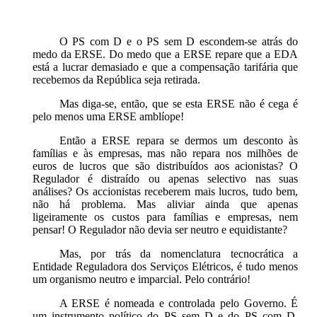
O PS com D e o PS sem D escondem-se atrás do
medo da ERSE. Do medo que a ERSE repare que a EDA
está a lucrar demasiado e que a compensação tarifária que
recebemos da República seja retirada.
Mas diga-se, então, que se esta ERSE não é cega é
pelo menos uma ERSE amblíope!
Então a ERSE repara se dermos um desconto às
famílias e às empresas, mas não repara nos milhões de
euros de lucros que são distribuídos aos acionistas? O
Regulador é distraído ou apenas selectivo nas suas
análises? Os accionistas receberem mais lucros, tudo bem,
não há problema. Mas aliviar ainda que apenas
ligeiramente os custos para famílias e empresas, nem
pensar! O Regulador não devia ser neutro e equidistante?
Mas, por trás da nomenclatura tecnocrática a
Entidade Reguladora dos Serviços Elétricos, é tudo menos
um organismo neutro e imparcial. Pelo contrário!
A ERSE é nomeada e controlada pelo Governo. É
um instrumento político do PS sem D e do PS com D.