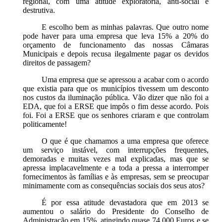
regional, com uma atitude exploratória, anti-social e
destrutiva.
E escolho bem as minhas palavras. Que outro nome
pode haver para uma empresa que leva 15% a 20% do
orçamento de funcionamento das nossas Câmaras
Municipais e depois recusa ilegalmente pagar os devidos
direitos de passagem?
Uma empresa que se apressou a acabar com o acordo
que existia para que os municípios tivessem um desconto
nos custos da iluminação pública. Vão dizer que não foi a
EDA, que foi a ERSE que impôs o fim desse acordo. Pois
foi. Foi a ERSE que os senhores criaram e que controlam
politicamente!
O que é que chamamos a uma empresa que oferece
um serviço instável, com interrupções frequentes,
demoradas e muitas vezes mal explicadas, mas que se
apressa implacavelmente e a toda a pressa a interromper
fornecimentos às famílias e às empresas, sem se preocupar
minimamente com as consequências sociais dos seus atos?
É por essa atitude devastadora que em 2013 se
aumentou o salário do Presidente do Conselho de
Administração em 15%, atingindo quase 74.000 Euros e se