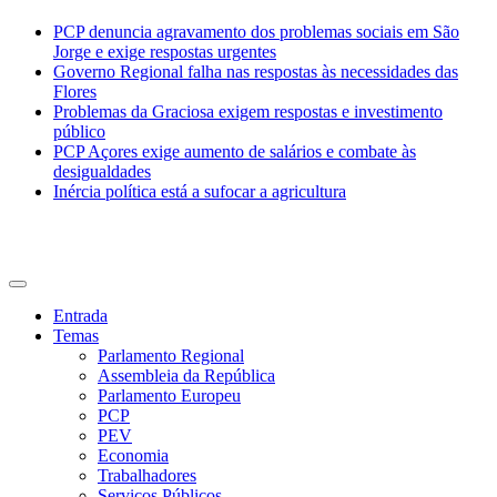
PCP denuncia agravamento dos problemas sociais em São
Jorge e exige respostas urgentes
Governo Regional falha nas respostas às necessidades das
Flores
Problemas da Graciosa exigem respostas e investimento
público
PCP Açores exige aumento de salários e combate às
desigualdades
Inércia política está a sufocar a agricultura
CDU Açores
Entrada
Temas
Parlamento Regional
Assembleia da República
Parlamento Europeu
PCP
PEV
Economia
Trabalhadores
Serviços Públicos