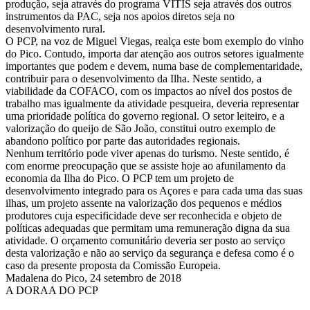
produção, seja através do programa VITIS seja através dos outros
instrumentos da PAC, seja nos apoios diretos seja no
desenvolvimento rural.
O PCP, na voz de Miguel Viegas, realça este bom exemplo do vinho
do Pico. Contudo, importa dar atenção aos outros setores igualmente
importantes que podem e devem, numa base de complementaridade,
contribuir para o desenvolvimento da Ilha. Neste sentido, a
viabilidade da COFACO, com os impactos ao nível dos postos de
trabalho mas igualmente da atividade pesqueira, deveria representar
uma prioridade política do governo regional. O setor leiteiro, e a
valorização do queijo de São João, constitui outro exemplo de
abandono político por parte das autoridades regionais.
Nenhum território pode viver apenas do turismo. Neste sentido, é
com enorme preocupação que se assiste hoje ao afunilamento da
economia da Ilha do Pico. O PCP tem um projeto de
desenvolvimento integrado para os Açores e para cada uma das suas
ilhas, um projeto assente na valorização dos pequenos e médios
produtores cuja especificidade deve ser reconhecida e objeto de
políticas adequadas que permitam uma remuneração digna da sua
atividade. O orçamento comunitário deveria ser posto ao serviço
desta valorização e não ao serviço da segurança e defesa como é o
caso da presente proposta da Comissão Europeia.
Madalena do Pico, 24 setembro de 2018
A DORAA DO PCP