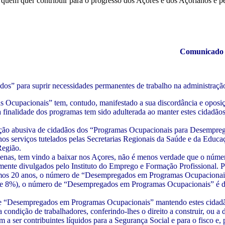
quem quer contribuir para o progresso dos Açores e dos Açorianos e p
Comunicado 
” para suprir necessidades permanentes de trabalho na administração
 Ocupacionais” tem, contudo, manifestado a sua discordância e opos
 a finalidade dos programas tem sido adulterada ao manter estes cidadão
ção abusiva de cidadãos dos “Programas Ocupacionais para Desemprega
 nos serviços tutelados pelas Secretarias Regionais da Saúde e da Educa
Região.
enas, tem vindo a baixar nos Açores, não é menos verdade que o núme
ente divulgados pelo Instituto do Emprego e Formação Profissional. Po
imos 20 anos, o número de “Desempregados em Programas Ocupacionais
de 8%), o número de “Desempregados em Programas Ocupacionais” é de 
e “Desempregados em Programas Ocupacionais” mantendo estes cidadão
condição de trabalhadores, conferindo-lhes o direito a construir, ou a d
 a ser contribuintes líquidos para a Segurança Social e para o fisco e,