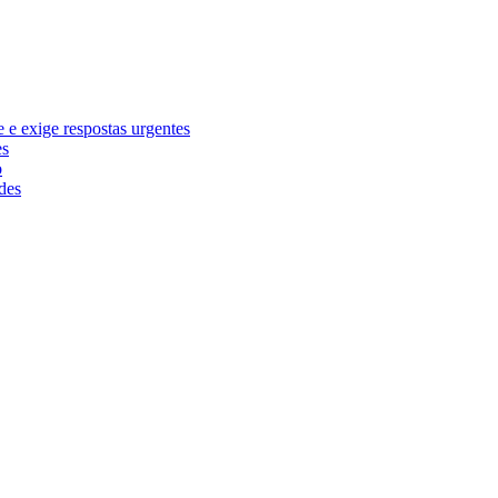
e exige respostas urgentes
es
o
des