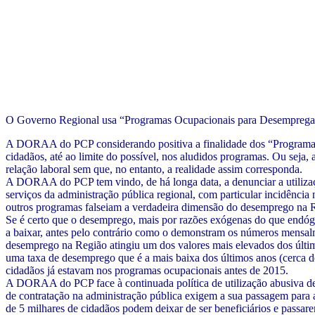
O Governo Regional usa “Programas Ocupacionais para Desempregados
A DORAA do PCP considerando positiva a finalidade dos “Programas
cidadãos, até ao limite do possível, nos aludidos programas. Ou seja,
relação laboral sem que, no entanto, a realidade assim corresponda.
A DORAA do PCP tem vindo, de há longa data, a denunciar a utiliza
serviços da administração pública regional, com particular incidência
outros programas falseiam a verdadeira dimensão do desemprego na 
Se é certo que o desemprego, mais por razões exógenas do que endóg
a baixar, antes pelo contrário como o demonstram os números mensalm
desemprego na Região atingiu um dos valores mais elevados dos últ
uma taxa de desemprego que é a mais baixa dos últimos anos (cerca 
cidadãos já estavam nos programas ocupacionais antes de 2015.
A DORAA do PCP face à continuada política de utilização abusiva d
de contratação na administração pública exigem a sua passagem para a 
de 5 milhares de cidadãos podem deixar de ser beneficiários e passarem