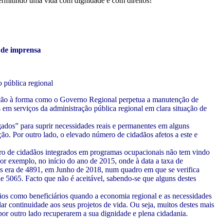
ermitindo uma vida com dignidade e com direitos!
de imprensa
 pública regional
ição à forma como o Governo Regional perpetua a manutenção de
s em serviços da administração pública regional em clara situação de
dos” para suprir necessidades reais e permanentes em alguns
ção. Por outro lado, o elevado número de cidadãos afetos a este e
ro de cidadãos integrados em programas ocupacionais não tem vindo
r exemplo, no início do ano de 2015, onde à data a taxa de
 era de 4891, em Junho de 2018, num quadro em que se verifica
5065. Facto que não é aceitável, sabendo-se que alguns destes
s como beneficiários quando a economia regional e as necessidades
ar continuidade aos seus projetos de vida. Ou seja, muitos destes mais
 por outro lado recuperarem a sua dignidade e plena cidadania.