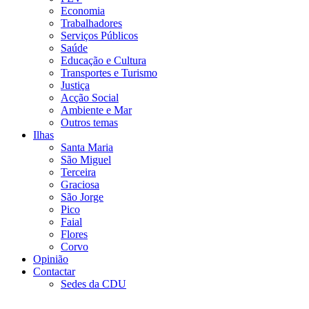
Economia
Trabalhadores
Serviços Públicos
Saúde
Educação e Cultura
Transportes e Turismo
Justiça
Acção Social
Ambiente e Mar
Outros temas
Ilhas
Santa Maria
São Miguel
Terceira
Graciosa
São Jorge
Pico
Faial
Flores
Corvo
Opinião
Contactar
Sedes da CDU