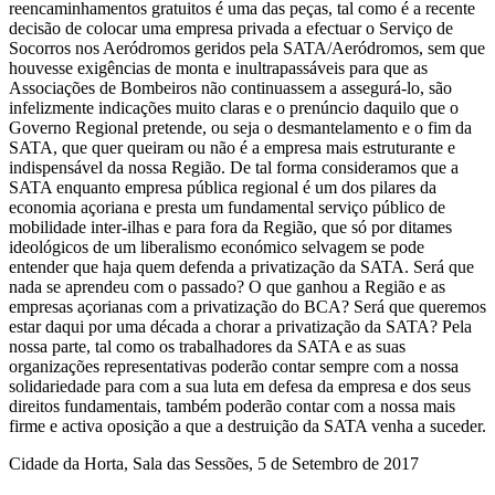
reencaminhamentos gratuitos é uma das peças, tal como é a recente
decisão de colocar uma empresa privada a efectuar o Serviço de
Socorros nos Aeródromos geridos pela SATA/Aeródromos, sem que
houvesse exigências de monta e inultrapassáveis para que as
Associações de Bombeiros não continuassem a assegurá-lo, são
infelizmente indicações muito claras e o prenúncio daquilo que o
Governo Regional pretende, ou seja o desmantelamento e o fim da
SATA, que quer queiram ou não é a empresa mais estruturante e
indispensável da nossa Região. De tal forma consideramos que a
SATA enquanto empresa pública regional é um dos pilares da
economia açoriana e presta um fundamental serviço público de
mobilidade inter-ilhas e para fora da Região, que só por ditames
ideológicos de um liberalismo económico selvagem se pode
entender que haja quem defenda a privatização da SATA. Será que
nada se aprendeu com o passado? O que ganhou a Região e as
empresas açorianas com a privatização do BCA? Será que queremos
estar daqui por uma década a chorar a privatização da SATA? Pela
nossa parte, tal como os trabalhadores da SATA e as suas
organizações representativas poderão contar sempre com a nossa
solidariedade para com a sua luta em defesa da empresa e dos seus
direitos fundamentais, também poderão contar com a nossa mais
firme e activa oposição a que a destruição da SATA venha a suceder.
Cidade da Horta, Sala das Sessões, 5 de Setembro de 2017