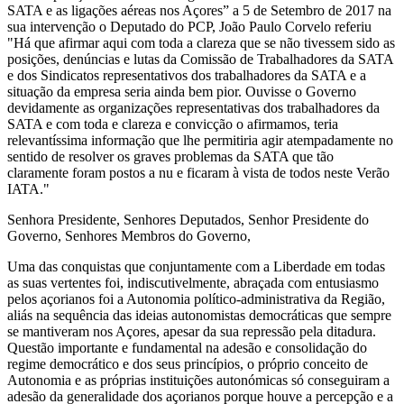
SATA e as ligações aéreas nos Açores” a 5 de Setembro de 2017 na
sua intervenção o Deputado do PCP, João Paulo Corvelo referiu
"Há que afirmar aqui com toda a clareza que se não tivessem sido as
posições, denúncias e lutas da Comissão de Trabalhadores da SATA
e dos Sindicatos representativos dos trabalhadores da SATA e a
situação da empresa seria ainda bem pior. Ouvisse o Governo
devidamente as organizações representativas dos trabalhadores da
SATA e com toda e clareza e convicção o afirmamos, teria
relevantíssima informação que lhe permitiria agir atempadamente no
sentido de resolver os graves problemas da SATA que tão
claramente foram postos a nu e ficaram à vista de todos neste Verão
IATA."
Senhora Presidente, Senhores Deputados, Senhor Presidente do
Governo, Senhores Membros do Governo,
Uma das conquistas que conjuntamente com a Liberdade em todas
as suas vertentes foi, indiscutivelmente, abraçada com entusiasmo
pelos açorianos foi a Autonomia político-administrativa da Região,
aliás na sequência das ideias autonomistas democráticas que sempre
se mantiveram nos Açores, apesar da sua repressão pela ditadura.
Questão importante e fundamental na adesão e consolidação do
regime democrático e dos seus princípios, o próprio conceito de
Autonomia e as próprias instituições autonómicas só conseguiram a
adesão da generalidade dos açorianos porque houve a percepção e a