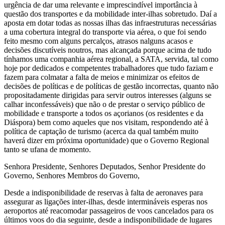
urgência de dar uma relevante e imprescindível importância à
questão dos transportes e da mobilidade inter-ilhas sobretudo. Daí a
aposta em dotar todas as nossas ilhas das infraestruturas necessárias
a uma cobertura integral do transporte via aérea, o que foi sendo
feito mesmo com alguns percalços, atrasos nalguns acasos e
decisões discutíveis noutros, mas alcançada porque acima de tudo
tínhamos uma companhia aérea regional, a SATA, servida, tal como
hoje por dedicados e competentes trabalhadores que tudo faziam e
fazem para colmatar a falta de meios e minimizar os efeitos de
decisões de políticas e de políticas de gestão incorrectas, quanto não
propositadamente dirigidas para servir outros interesses (alguns se
calhar inconfessáveis) que não o de prestar o serviço público de
mobilidade e transporte a todos os açorianos (os residentes e da
Diáspora) bem como aqueles que nos visitam, respondendo até à
política de captação de turismo (acerca da qual também muito
haverá dizer em próxima oportunidade) que o Governo Regional
tanto se ufana de momento.
Senhora Presidente, Senhores Deputados, Senhor Presidente do
Governo, Senhores Membros do Governo,
Desde a indisponibilidade de reservas à falta de aeronaves para
assegurar as ligações inter-ilhas, desde intermináveis esperas nos
aeroportos até reacomodar passageiros de voos cancelados para os
últimos voos do dia seguinte, desde a indisponibilidade de lugares