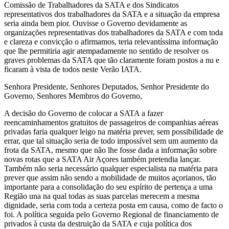
Comissão de Trabalhadores da SATA e dos Sindicatos
representativos dos trabalhadores da SATA e a situação da empresa
seria ainda bem pior. Ouvisse o Governo devidamente as
organizações representativas dos trabalhadores da SATA e com toda
e clareza e convicção o afirmamos, teria relevantíssima informação
que lhe permitiria agir atempadamente no sentido de resolver os
graves problemas da SATA que tão claramente foram postos a nu e
ficaram à vista de todos neste Verão IATA.
Senhora Presidente, Senhores Deputados, Senhor Presidente do
Governo, Senhores Membros do Governo,
A decisão do Governo de colocar a SATA a fazer
reencaminhamentos gratuitos de passageiros de companhias aéreas
privadas faria qualquer leigo na matéria prever, sem possibilidade de
errar, que tal situação seria de todo impossível sem um aumento da
frota da SATA, mesmo que não lhe fosse dada a informação sobre
novas rotas que a SATA Air Açores também pretendia lançar.
Também não seria necessário qualquer especialista na matéria para
prever que assim não sendo a mobilidade de muitos açorianos, tão
importante para a consolidação do seu espírito de pertença a uma
Região una na qual todas as suas parcelas merecem a mesma
dignidade, seria com toda a certeza posta em causa, como de facto o
foi. A política seguida pelo Governo Regional de financiamento de
privados à custa da destruição da SATA e cuja política dos