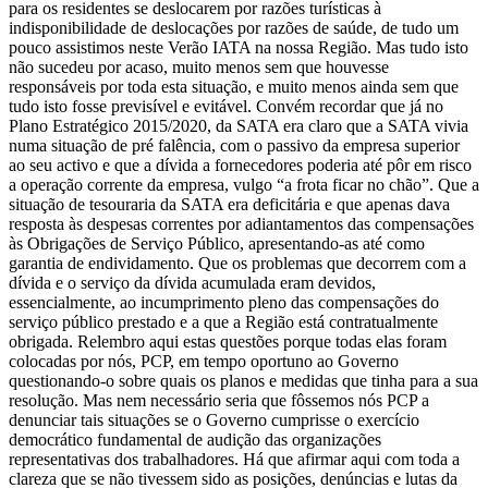
para os residentes se deslocarem por razões turísticas à
indisponibilidade de deslocações por razões de saúde, de tudo um
pouco assistimos neste Verão IATA na nossa Região. Mas tudo isto
não sucedeu por acaso, muito menos sem que houvesse
responsáveis por toda esta situação, e muito menos ainda sem que
tudo isto fosse previsível e evitável. Convém recordar que já no
Plano Estratégico 2015/2020, da SATA era claro que a SATA vivia
numa situação de pré falência, com o passivo da empresa superior
ao seu activo e que a dívida a fornecedores poderia até pôr em risco
a operação corrente da empresa, vulgo “a frota ficar no chão”. Que a
situação de tesouraria da SATA era deficitária e que apenas dava
resposta às despesas correntes por adiantamentos das compensações
às Obrigações de Serviço Público, apresentando-as até como
garantia de endividamento. Que os problemas que decorrem com a
dívida e o serviço da dívida acumulada eram devidos,
essencialmente, ao incumprimento pleno das compensações do
serviço público prestado e a que a Região está contratualmente
obrigada. Relembro aqui estas questões porque todas elas foram
colocadas por nós, PCP, em tempo oportuno ao Governo
questionando-o sobre quais os planos e medidas que tinha para a sua
resolução. Mas nem necessário seria que fôssemos nós PCP a
denunciar tais situações se o Governo cumprisse o exercício
democrático fundamental de audição das organizações
representativas dos trabalhadores. Há que afirmar aqui com toda a
clareza que se não tivessem sido as posições, denúncias e lutas da