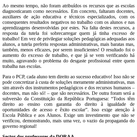
Ao mesmo tempo, não foram atribuídos os recursos que as escolas
diagnosticaram como necessários. Em concreto, faltaram docentes,
auxiliares de ação educativa e técnicos especializados, com os
consequentes resultados negativos no trabalho com os alunos e nas
aprendizagens desenvolvidas por estes. Na falta destes recursos, a
resposta da tutela foi sobrecarregar quem já tinha excesso de
trabalho! Em vez de privilegiar soluções pedagógicas adequadas aos
alunos, a tutela preferiu respostas administrativas, mais baratas mas,
também, menos eficazes, por serem insuficientes! O resultado foi o
aumento do excesso de trabalho, e que já se vem verificando há
muito, agravando o problema do desgaste profissional entre quem
trabalha nas escolas.
Para o PCP, cada aluno tem direito ao sucesso educativo! Isso não se
pode concretizar à custa de soluções meramente administrativas, mas
sim através dos instrumentos pedagógicos e dos recursos humanos –
docentes, mas não só! – que são necessários. De outra foram será a
subversão da Constituição da República Portuguesa: “Todos têm
direito ao ensino com garantia do direito à igualdade de
oportunidades de acesso e êxito escolar”. Isso exige atenção à
Escola Pública e aos Alunos. Exige um investimento que não se
verificou, demonstrando, mais uma vez, o vazio da propaganda do
governo regional!
Sector dos professores da DORAA