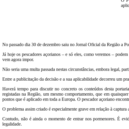
O PC
apli
No passado dia 30 de dezembro saiu no Jornal Oficial da Região a Por
Já hoje os pescadores açorianos – e só eles, como veremos – podem 
vem agora impor.
Não seria uma multa passada nestas circunstâncias, embora legal, part
Entre a publicitação da decisão e a sua aplicabilidade decorreu um pr
Haverá tempo para discutir no concreto os conteúdos desta portaria
registadas na Região, um mesmo comportamento, que em quaisquer out
pontos que é aplicado em toda a Europa. O pescador açoriano encontra-
O problema assim criado é especialmente grave em relação à captura ac
Contudo, não é ainda o momento de entrar nos pormenores. É evident
legalidade.