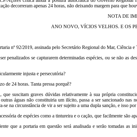
P/Açores critica ainda a postura autocrática do Governo Regional ne
cação decorreram apenas 24 horas, não deixando margem para que houv
NOTA DE I
ANO NOVO, VÍCIOS VELHOS. E OS
taria nº 92/2019, assinada pelo Secretário Regional do Mar, Ciência e T
ser penalizados se capturarem determinadas espécies, ou se não as de
icularmente injusta e persecutória?
azo de 24 horas. Tanta pressa porquê?
, que suscitam graves dúvidas relativamente à sua própria constitucio
ras águas não constituiria um ilícito, passa a ser sancionado nas n
se na circunstância de vir a ser sujeito a uma dupla sanção, e isso po
essória de espécies como a tintureira e o cação, que facilmente são ap
e que a portaria em questão será analisada e serão tomadas as inici