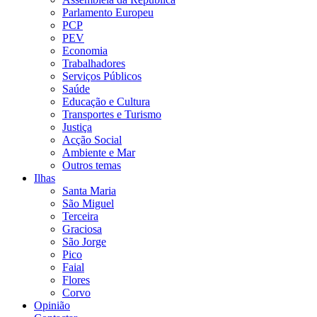
Parlamento Europeu
PCP
PEV
Economia
Trabalhadores
Serviços Públicos
Saúde
Educação e Cultura
Transportes e Turismo
Justiça
Acção Social
Ambiente e Mar
Outros temas
Ilhas
Santa Maria
São Miguel
Terceira
Graciosa
São Jorge
Pico
Faial
Flores
Corvo
Opinião