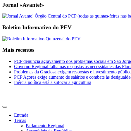
Jornal «Avante!»
Boletim Informativo do PEV
Mais recentes
PCP denuncia agravamento dos problemas sociais em São Jorge 
Governo Regional falha nas respostas às necessidades das Flor
Problemas da Graciosa exigem respostas e investimento públic
PCP Açores exige aumento de salários e combate às desigualda
Inércia política está a sufocar a agricultura
CDU Açores
Entrada
Temas
Parlamento Regional
Assembleia da República