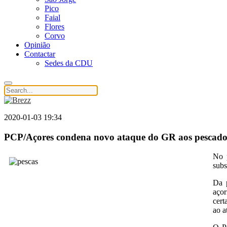
Pico
Faial
Flores
Corvo
Opinião
Contactar
Sedes da CDU
2020-01-03 19:34
PCP/Açores condena novo ataque do GR aos pescado
No p
subs
Da p
açor
cert
ao a