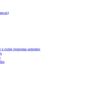
e exige respostas urgentes
es
o
des