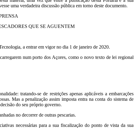
sta matéria, uma vez que entre a publicação desta Portaria e a sua
esse uma verdadeira discussão pública em torno deste documento.
MPRENSA
 PESCADORES QUE SE AGUENTEM
ecnologia, a entrar em vigor no dia 1 de janeiro de 2020.
scarregarem num porto dos Açores, como o novo texto de lei regional
nalidade: tratando-se de restrições apenas aplicáveis a embarcações
ossas. Mas a penalização assim imposta entra na conta do sistema de
r decisão do seu próprio governo.
anhadas no decorrer de outras pescarias.
ativas necessárias para a sua fiscalização do ponto de vista da sua