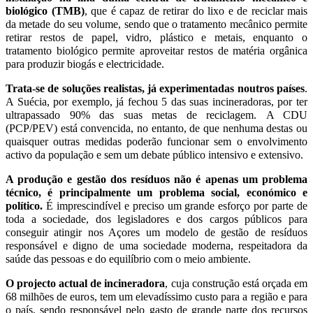
biológico (TMB)
, que é capaz de retirar do lixo e de reciclar mais
da metade do seu volume, sendo que o tratamento mecânico permite
retirar restos de papel, vidro, plástico e metais, enquanto o
tratamento biológico permite aproveitar restos de matéria orgânica
para produzir biogás e electricidade.
Trata-se de soluções realistas, já experimentadas noutros países
.
A
Suécia, por exemplo, já fechou 5 das suas incineradoras, por ter
ultrapassado 90% das suas metas de reciclagem.
A CDU
(PCP/PEV) está convencida, no entanto, de que nenhuma destas ou
quaisquer outras medidas poderão funcionar sem o envolvimento
activo da população e sem um debate público intensivo e extensivo.
A produção e gestão dos resíduos não é apenas um problema
técnico, é principalmente um problema social, económico e
político.
É imprescindível e preciso um grande esforço por parte de
toda a sociedade, dos legisladores e dos cargos públicos para
conseguir atingir nos Açores um modelo de gestão de resíduos
responsável e digno de uma sociedade moderna, respeitadora da
saúde das pessoas e do equilíbrio com o meio ambiente.
O projecto actual de incineradora
, cuja construção está orçada em
68 milhões de euros, tem um elevadíssimo custo para a região e para
o país, sendo responsável pelo gasto de grande parte dos recursos