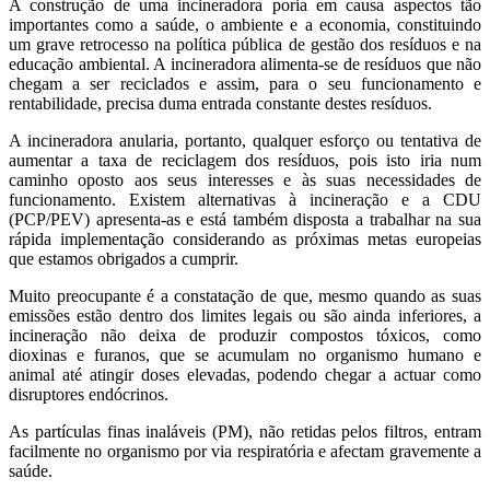
A construção de uma incineradora poria em causa aspectos tão
importantes como a saúde, o ambiente e a economia, constituindo
um grave retrocesso na política pública de gestão dos resíduos e na
educação ambiental. A incineradora alimenta-se de resíduos que não
chegam a ser reciclados e assim, para o seu funcionamento e
rentabilidade, precisa duma entrada constante destes resíduos.
A incineradora anularia, portanto, qualquer esforço ou tentativa de
aumentar a taxa de reciclagem dos resíduos, pois isto iria num
caminho oposto aos seus interesses e às suas necessidades de
funcionamento. Existem alternativas à incineração e a CDU
(PCP/PEV) apresenta-as e está também disposta a trabalhar na sua
rápida implementação considerando as próximas metas europeias
que estamos obrigados a cumprir.
Muito preocupante é a constatação de que, mesmo quando as suas
emissões estão dentro dos limites legais ou são ainda inferiores, a
incineração não deixa de produzir compostos tóxicos, como
dioxinas e furanos, que se acumulam no organismo humano e
animal até atingir doses elevadas, podendo chegar a actuar como
disruptores endócrinos.
As partículas finas inaláveis (PM), não retidas pelos filtros, entram
facilmente no organismo por via respiratória e afectam gravemente a
saúde.