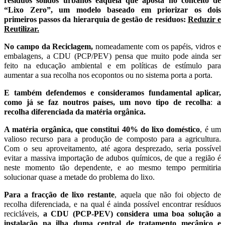
resíduos sólidos urbanos é
aquela que aposta no conceito de
“Lixo Zero”, um modelo baseado em priorizar os dois
primeiros passos da hierarquia de gestão de resíduos:
Reduzir e
Reutilizar.
No campo da Reciclagem,
nomeadamente com os papéis, vidros e
embalagens, a CDU (PCP/PEV) pensa que muito pode ainda ser
feito na educação ambiental e em políticas de estímulo para
aumentar a sua recolha nos ecopontos ou no sistema porta a porta.
E também defendemos e consideramos fundamental aplicar,
como já se faz noutros países, um novo tipo de recolha
:
a
recolha diferenciada da matéria orgânica.
A matéria orgânica, que constitui 40% do lixo doméstico
, é um
valioso recurso para a produção de composto para a agricultura.
Com o seu aproveitamento, até agora desprezado, seria possível
evitar a massiva importação de adubos químicos, de que a região é
neste momento tão dependente, e ao mesmo tempo permitiria
solucionar quase a metade do problema do lixo.
Para a fracção de lixo restante
, aquela que não foi objecto de
recolha diferenciada, e na qual é ainda possível encontrar resíduos
recicláveis,
a CDU (PCP-PEV) considera uma boa solução a
instalação na ilha duma central de tratamento mecânico e