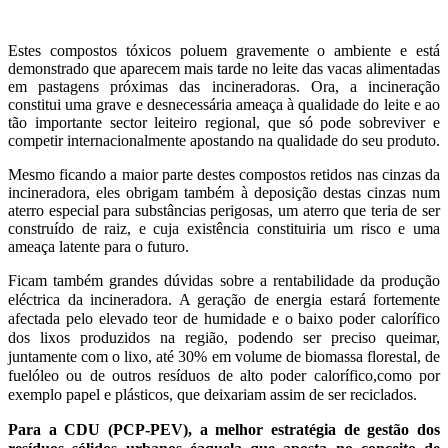
Estes compostos tóxicos poluem gravemente o ambiente e está
demonstrado que aparecem mais tarde no leite das vacas alimentadas
em pastagens próximas das incineradoras. Ora, a incineração
constitui uma grave e desnecessária ameaça à qualidade do leite e ao
tão importante sector leiteiro regional, que só pode sobreviver e
competir internacionalmente apostando na qualidade do seu produto.
Mesmo ficando a maior parte destes compostos retidos nas cinzas da
incineradora, eles obrigam também à deposição destas cinzas num
aterro especial para substâncias perigosas, um aterro que teria de ser
construído de raiz, e cuja existência constituiria um risco e uma
ameaça latente para o futuro.
Ficam também grandes dúvidas sobre a rentabilidade da produção
eléctrica da incineradora. A geração de energia estará fortemente
afectada pelo elevado teor de humidade e o baixo poder calorífico
dos lixos produzidos na região, podendo ser preciso queimar,
juntamente com o lixo, até 30% em volume de biomassa florestal, de
fuelóleo ou de outros resíduos de alto poder calorífico,como por
exemplo papel e plásticos, que deixariam assim de ser reciclados.
Para a CDU (PCP-PEV), a melhor estratégia de gestão dos