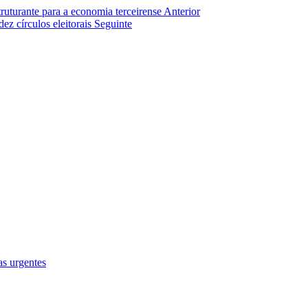
truturante para a economia terceirense
Anterior
ez círculos eleitorais
Seguinte
as urgentes