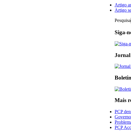
Artigo a
Artigo s
Pesquisa
Siga-n
Jornal
Boleti
Mais r
PCP denu
Governo 
Problema
PCP Açor