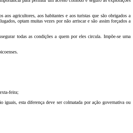
importância para permitir um acesso cómodo e seguro às explorações
s aos agricultores, aos habitantes e aos turistas que são obrigados a
alugados, optam muitas vezes por não arriscar e são assim forçados a
segurar todas as condições a quem por eles circula. Impõe-se uma
picoenses.
xta-feira;
o iguais, esta diferença deve ser colmatada por ação governativa ou