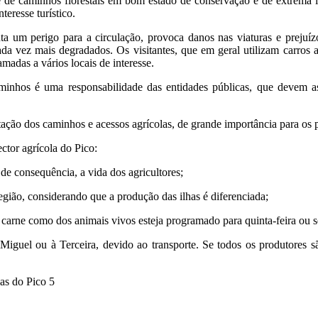
e de caminhos florestais em bom estado de conservação é de extrema 
nteresse turístico.
ta um perigo para a circulação, provoca danos nas viaturas e prejuízo
cada vez mais degradados. Os visitantes, que em geral utilizam carros 
amadas a vários locais de interesse.
inhos é uma responsabilidade das entidades públicas, que devem as
itação dos caminhos e acessos agrícolas, de grande importância para os 
tor agrícola do Pico:
de consequência, a vida dos agricultores;
egião, considerando que a produção das ilhas é diferenciada;
carne como dos animais vivos esteja programado para quinta-feira ou se
Miguel ou à Terceira, devido ao transporte. Se todos os produtores sã