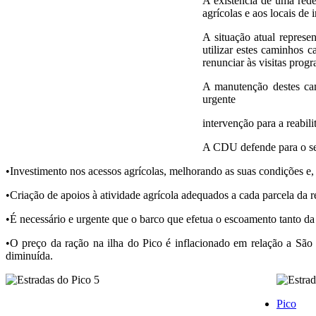
A existência de uma red
agrícolas e aos locais de i
A situação atual represen
utilizar estes caminhos 
renunciar às visitas progr
A manutenção destes cam
urgente
intervenção para a reabil
A CDU defende para o sec
•Investimento nos acessos agrícolas, melhorando as suas condições e, 
•Criação de apoios à atividade agrícola adequados a cada parcela da r
•É necessário e urgente que o barco que efetua o escoamento tanto da 
•O preço da ração na ilha do Pico é inflacionado em relação a São 
diminuída.
Pico