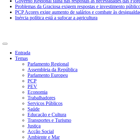
Governo Regional falha nas respostas às necessidades das Flor
Problemas da Graciosa exigem respostas e investimento públic
PCP Açores exige aumento de salários e combate às desigualda
Inércia política está a sufocar a agricultura
CDU Açores
Entrada
Temas
Parlamento Regional
Assembleia da República
Parlamento Europeu
PCP
PEV
Economia
Trabalhadores
Serviços Públicos
Saúde
Educação e Cultura
Transportes e Turismo
Justiça
Acção Social
Ambiente e Mar