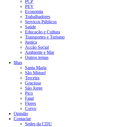
PCP
PEV
Economia
Trabalhadores
Serviços Públicos
Saúde
Educação e Cultura
Transportes e Turismo
Justiça
Acção Social
Ambiente e Mar
Outros temas
Ilhas
Santa Maria
São Miguel
Terceira
Graciosa
São Jorge
Pico
Faial
Flores
Corvo
Opinião
Contactar
Sedes da CDU