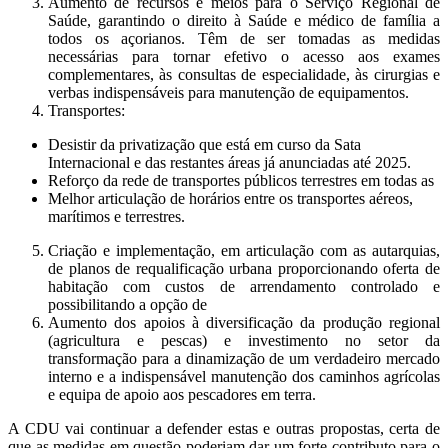
Aumento de recursos e meios para o Serviço Regional de
Saúde, garantindo o direito à Saúde e médico de família a
todos os açorianos. Têm de ser tomadas as medidas
necessárias para tornar efetivo o acesso aos exames
complementares, às consultas de especialidade, às cirurgias e
verbas indispensáveis para manutenção de equipamentos.
Transportes:
Desistir da privatização que está em curso da Sata
Internacional e das restantes áreas já anunciadas até 2025.
Reforço da rede de transportes públicos terrestres em todas as
Melhor articulação de horários entre os transportes aéreos,
marítimos e terrestres.
Criação e implementação, em articulação com as autarquias,
de planos de requalificação urbana proporcionando oferta de
habitação com custos de arrendamento controlado e
possibilitando a opção de
Aumento dos apoios à diversificação da produção regional
(agricultura e pescas) e investimento no setor da
transformação para a dinamização de um verdadeiro mercado
interno e a indispensável manutenção dos caminhos agrícolas
e equipa de apoio aos pescadores em terra.
A CDU vai continuar a defender estas e outras propostas, certa de
que as medidas em questão poderiam dar um forte contributo para o