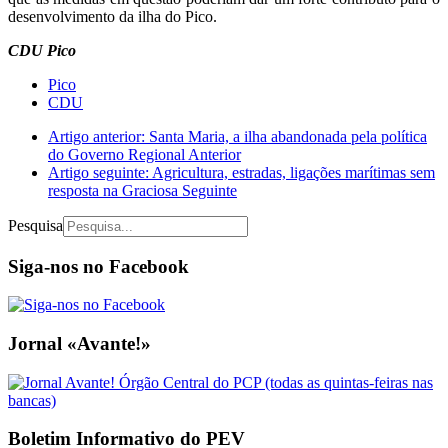
desenvolvimento da ilha do Pico.
CDU Pico
Pico
CDU
Artigo anterior: Santa Maria, a ilha abandonada pela política
do Governo Regional
Anterior
Artigo seguinte: Agricultura, estradas, ligações marítimas sem
resposta na Graciosa
Seguinte
Pesquisa
Siga-nos no Facebook
Jornal «Avante!»
Boletim Informativo do PEV