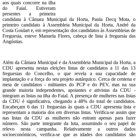
aos quais concorre na ilha
do Faial. Estiveram
presentes a primeira
candidata à Câmara Municipal da Horta, Paula Decq Mota, o
primeiro candidato à Assembleia Municipal da Horta, André da
Costa Goulart e, em representação dos candidatos às Assembleias de
Freguesia, esteve Manuela Flores, cabeça de lista à freguesia das
Angústias.
Além da Câmara Municipal e da Assembleia Municipal da Horta, a
CDU apresenta nestas eleições listas de candidatos a 11 das 13
freguesias do Concelho, o que revela a sua capacidade de
implantação e a força do seu projeto autárquico. Cerca de centena e
meia de candidatos - militantes do PCP e do PEV, mas na sua
grande maioria independentes, apoiantes e ativistas da CDU -
integram as listas na ilha do Faial. A presença de mulheres nas listas
da CDU é significativa, chegando a 48% do total de candidatos.
Encabeçam 6 das 11 freguesias às quais a CDU apresenta lista e
representam a maioria dos em diversas listas. Verifica-se assim que
nas listas da CDU as mulheres não entram apenas para fazer
número. São parte integrante da luta, assumindo o seu papel de
relevo nesta campanha. Relativamente a outros dados
socioeconómicos, verifica-se que as idades dos candidatos são