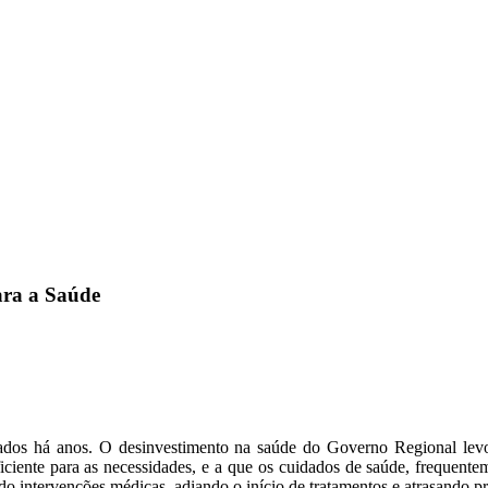
ara a Saúde
ados há anos. O desinvestimento na saúde do Governo Regional levou 
uficiente para as necessidades, e a que os cuidados de saúde, frequent
do intervenções médicas, adiando o início de tratamentos e atrasando p