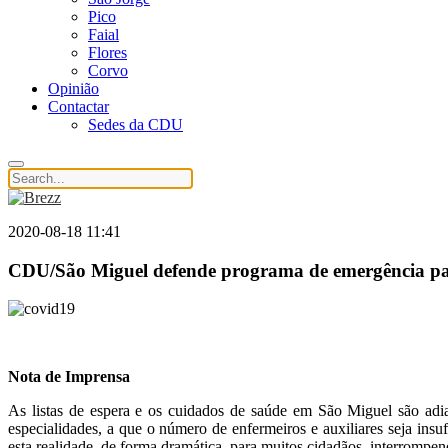
Pico
Faial
Flores
Corvo
Opinião
Contactar
Sedes da CDU
2020-08-18 11:41
CDU/São Miguel defende programa de emergência p
Nota de Imprensa
As listas de espera e os cuidados de saúde em São Miguel são adi
especialidades, a que o número de enfermeiros e auxiliares seja ins
esta realidade, de forma dramática, para muitos cidadãos, interrompen