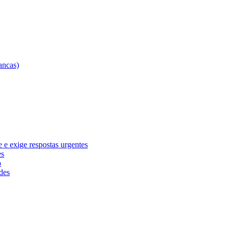
e exige respostas urgentes
es
o
des