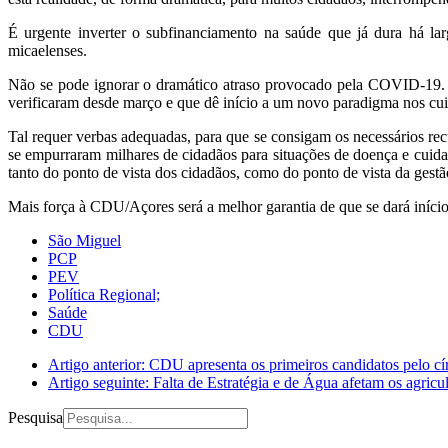
É urgente inverter o subfinanciamento na saúde que já dura há lar
micaelenses.
Não se pode ignorar o dramático atraso provocado pela COVID-19. 
verificaram desde março e que dê início a um novo paradigma nos cui
Tal requer verbas adequadas, para que se consigam os necessários rec
se empurraram milhares de cidadãos para situações de doença e cuida
tanto do ponto de vista dos cidadãos, como do ponto de vista da gestã
Mais força à CDU/Açores será a melhor garantia de que se dará iníci
São Miguel
PCP
PEV
Política Regional;
Saúde
CDU
Artigo anterior: CDU apresenta os primeiros candidatos pelo cír
Artigo seguinte: Falta de Estratégia e de Água afetam os agricu
Pesquisa