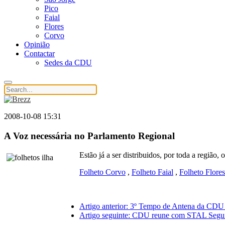
Pico
Faial
Flores
Corvo
Opinião
Contactar
Sedes da CDU
2008-10-08 15:31
A Voz necessária no Parlamento Regional
Estão já a ser distribuidos, por toda a regiã
Folheto Corvo
,
Folheto Faial
,
Folheto Flores
Artigo anterior: 3º Tempo de Antena da CD
Artigo seguinte: CDU reune com STAL
Segu