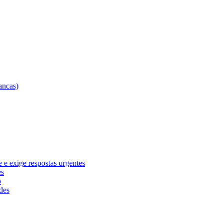
e exige respostas urgentes
es
o
des