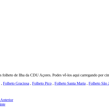
o, os folheto de Ilha da CDU Açores. Podes vê-los aqui carregando por 
,
Folheto Graciosa
,
Folheto Pico
,
Folheto Santa Maria
,
Folheto São 
U
Anterior
inte