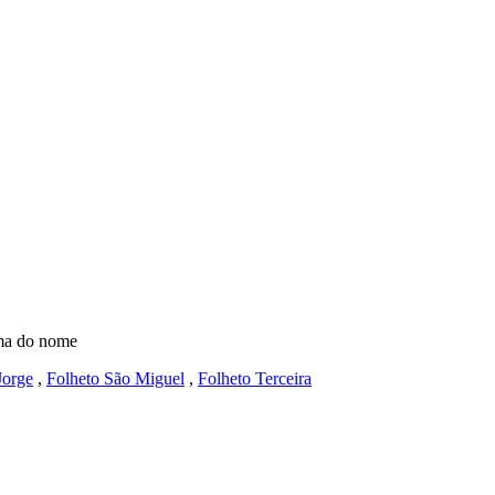
cima do nome
Jorge
,
Folheto São Miguel
,
Folheto Terceira