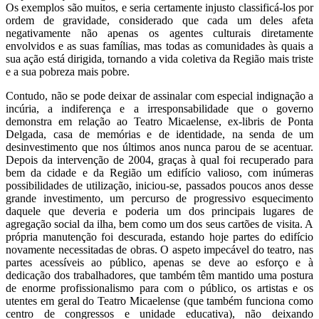
Os exemplos são muitos, e seria certamente injusto classificá-los por
ordem de gravidade, considerado que cada um deles afeta
negativamente não apenas os agentes culturais diretamente
envolvidos e as suas famílias, mas todas as comunidades às quais a
sua ação está dirigida, tornando a vida coletiva da Região mais triste
e a sua pobreza mais pobre.
Contudo, não se pode deixar de assinalar com especial indignação a
incúria, a indiferença e a irresponsabilidade que o governo
demonstra em relação ao Teatro Micaelense, ex-libris de Ponta
Delgada, casa de memórias e de identidade, na senda de um
desinvestimento que nos últimos anos nunca parou de se acentuar.
Depois da intervenção de 2004, graças à qual foi recuperado para
bem da cidade e da Região um edifício valioso, com inúmeras
possibilidades de utilização, iniciou-se, passados poucos anos desse
grande investimento, um percurso de progressivo esquecimento
daquele que deveria e poderia um dos principais lugares de
agregação social da ilha, bem como um dos seus cartões de visita. A
própria manutenção foi descurada, estando hoje partes do edifício
novamente necessitadas de obras. O aspeto impecável do teatro, nas
partes acessíveis ao público, apenas se deve ao esforço e à
dedicação dos trabalhadores, que também têm mantido uma postura
de enorme profissionalismo para com o público, os artistas e os
utentes em geral do Teatro Micaelense (que também funciona como
centro de congressos e unidade educativa), não deixando