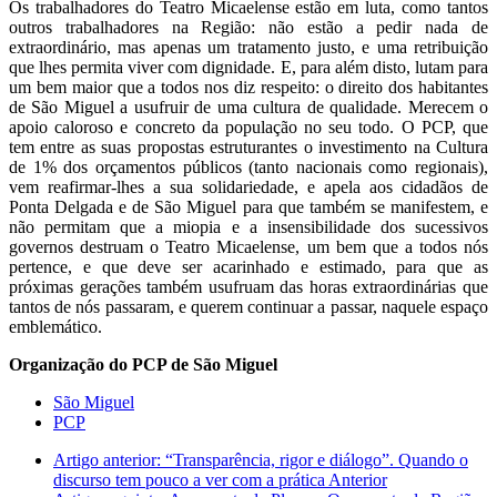
Os trabalhadores do Teatro Micaelense estão em luta, como tantos
outros trabalhadores na Região: não estão a pedir nada de
extraordinário, mas apenas um tratamento justo, e uma retribuição
que lhes permita viver com dignidade. E, para além disto, lutam para
um bem maior que a todos nos diz respeito: o direito dos habitantes
de São Miguel a usufruir de uma cultura de qualidade. Merecem o
apoio caloroso e concreto da população no seu todo. O PCP, que
tem entre as suas propostas estruturantes o investimento na Cultura
de 1% dos orçamentos públicos (tanto nacionais como regionais),
vem reafirmar-lhes a sua solidariedade, e apela aos cidadãos de
Ponta Delgada e de São Miguel para que também se manifestem, e
não permitam que a miopia e a insensibilidade dos sucessivos
governos destruam o Teatro Micaelense, um bem que a todos nós
pertence, e que deve ser acarinhado e estimado, para que as
próximas gerações também usufruam das horas extraordinárias que
tantos de nós passaram, e querem continuar a passar, naquele espaço
emblemático.
Organização do PCP de São Miguel
São Miguel
PCP
Artigo anterior: “Transparência, rigor e diálogo”. Quando o
discurso tem pouco a ver com a prática
Anterior