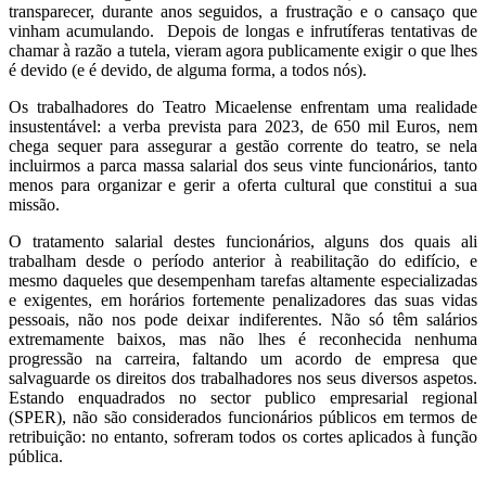
transparecer, durante anos seguidos, a frustração e o cansaço que
vinham acumulando. Depois de longas e infrutíferas tentativas de
chamar à razão a tutela, vieram agora publicamente exigir o que lhes
é devido (e é devido, de alguma forma, a todos nós).
Os trabalhadores do Teatro Micaelense enfrentam uma realidade
insustentável: a verba prevista para 2023, de 650 mil Euros, nem
chega sequer para assegurar a gestão corrente do teatro, se nela
incluirmos a parca massa salarial dos seus vinte funcionários, tanto
menos para organizar e gerir a oferta cultural que constitui a sua
missão.
O tratamento salarial destes funcionários, alguns dos quais ali
trabalham desde o período anterior à reabilitação do edifício, e
mesmo daqueles que desempenham tarefas altamente especializadas
e exigentes, em horários fortemente penalizadores das suas vidas
pessoais, não nos pode deixar indiferentes. Não só têm salários
extremamente baixos, mas não lhes é reconhecida nenhuma
progressão na carreira, faltando um acordo de empresa que
salvaguarde os direitos dos trabalhadores nos seus diversos aspetos.
Estando enquadrados no sector publico empresarial regional
(SPER), não são considerados funcionários públicos em termos de
retribuição: no entanto, sofreram todos os cortes aplicados à função
pública.