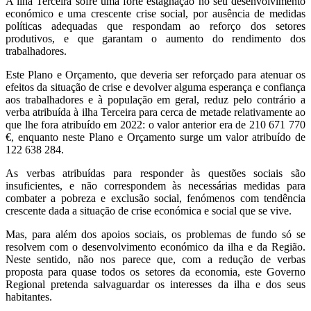
A ilha Terceira sofre uma forte estagnação no seu desenvolvimento
económico e uma crescente crise social, por ausência de medidas
políticas adequadas que respondam ao reforço dos setores
produtivos, e que garantam o aumento do rendimento dos
trabalhadores.
Este Plano e Orçamento, que deveria ser reforçado para atenuar os
efeitos da situação de crise e devolver alguma esperança e confiança
aos trabalhadores e à população em geral, reduz pelo contrário a
verba atribuída à ilha Terceira para cerca de metade relativamente ao
que lhe fora atribuído em 2022: o valor anterior era de 210 671 770
€, enquanto neste Plano e Orçamento surge um valor atribuído de
122 638 284.
As verbas atribuídas para responder às questões sociais são
insuficientes, e não correspondem às necessárias medidas para
combater a pobreza e exclusão social, fenómenos com tendência
crescente dada a situação de crise económica e social que se vive.
Mas, para além dos apoios sociais, os problemas de fundo só se
resolvem com o desenvolvimento económico da ilha e da Região.
Neste sentido, não nos parece que, com a redução de verbas
proposta para quase todos os setores da economia, este Governo
Regional pretenda salvaguardar os interesses da ilha e dos seus
habitantes.