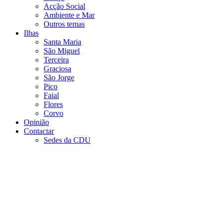
Acção Social
Ambiente e Mar
Outros temas
Ilhas
Santa Maria
São Miguel
Terceira
Graciosa
São Jorge
Pico
Faial
Flores
Corvo
Opinião
Contactar
Sedes da CDU