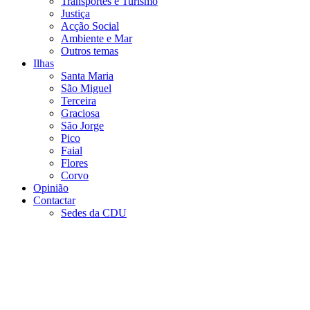
Transportes e Turismo
Justiça
Acção Social
Ambiente e Mar
Outros temas
Ilhas
Santa Maria
São Miguel
Terceira
Graciosa
São Jorge
Pico
Faial
Flores
Corvo
Opinião
Contactar
Sedes da CDU