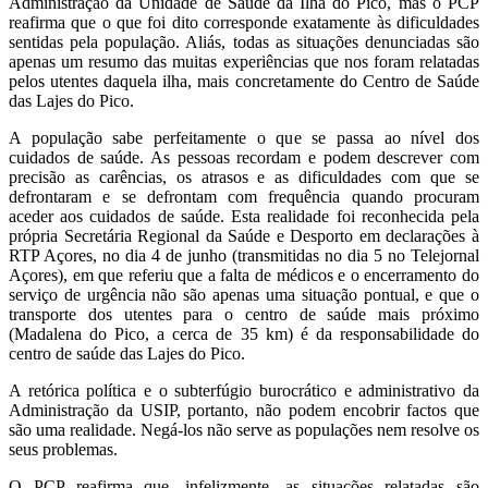
Administração da Unidade de Saúde da Ilha do Pico, mas o PCP
reafirma que o que foi dito corresponde exatamente às dificuldades
sentidas pela população. Aliás, todas as situações denunciadas são
apenas um resumo das muitas experiências que nos foram relatadas
pelos utentes daquela ilha, mais concretamente do Centro de Saúde
das Lajes do Pico.
A população sabe perfeitamente o que se passa ao nível dos
cuidados de saúde. As pessoas recordam e podem descrever com
precisão as carências, os atrasos e as dificuldades com que se
defrontaram e se defrontam com frequência quando procuram
aceder aos cuidados de saúde. Esta realidade foi reconhecida pela
própria Secretária Regional da Saúde e Desporto em declarações à
RTP Açores, no dia 4 de junho (transmitidas no dia 5 no Telejornal
Açores), em que referiu que a falta de médicos e o encerramento do
serviço de urgência não são apenas uma situação pontual, e que o
transporte dos utentes para o centro de saúde mais próximo
(Madalena do Pico, a cerca de 35 km) é da responsabilidade do
centro de saúde das Lajes do Pico.
A retórica política e o subterfúgio burocrático e administrativo da
Administração da USIP, portanto, não podem encobrir factos que
são uma realidade. Negá-los não serve as populações nem resolve os
seus problemas.
O PCP reafirma que, infelizmente, as situações relatadas são