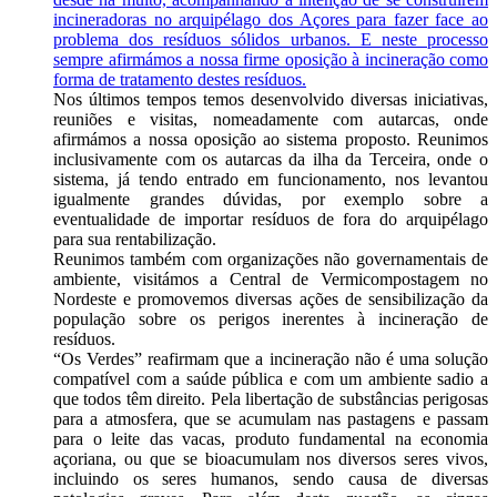
incineradoras no arquipélago dos Açores para fazer face ao
problema dos resíduos sólidos urbanos. E neste processo
sempre afirmámos a nossa firme oposição à incineração como
forma de tratamento destes resíduos.
Nos últimos tempos temos desenvolvido diversas iniciativas,
reuniões e visitas, nomeadamente com autarcas, onde
afirmámos a nossa oposição ao sistema proposto. Reunimos
inclusivamente com os autarcas da ilha da Terceira, onde o
sistema, já tendo entrado em funcionamento, nos levantou
igualmente grandes dúvidas, por exemplo sobre a
eventualidade de importar resíduos de fora do arquipélago
para sua rentabilização.
Reunimos também com organizações não governamentais de
ambiente, visitámos a Central de Vermicompostagem no
Nordeste e promovemos diversas ações de sensibilização da
população sobre os perigos inerentes à incineração de
resíduos.
“Os Verdes” reafirmam que a incineração não é uma solução
compatível com a saúde pública e com um ambiente sadio a
que todos têm direito. Pela libertação de substâncias perigosas
para a atmosfera, que se acumulam nas pastagens e passam
para o leite das vacas, produto fundamental na economia
açoriana, ou que se bioacumulam nos diversos seres vivos,
incluindo os seres humanos, sendo causa de diversas