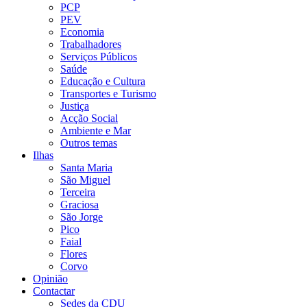
PCP
PEV
Economia
Trabalhadores
Serviços Públicos
Saúde
Educação e Cultura
Transportes e Turismo
Justiça
Acção Social
Ambiente e Mar
Outros temas
Ilhas
Santa Maria
São Miguel
Terceira
Graciosa
São Jorge
Pico
Faial
Flores
Corvo
Opinião
Contactar
Sedes da CDU