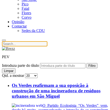
Pico
Faial
Flores
Corvo
Opinião
Contactar
Sedes da CDU
PEV
Introduza parte do título
Filtro
Limpar
Qtd. a mostrar
Os Verdes reafirmam a sua oposição à
construção de uma incineradora de resíduos
urbanos em São Miguel
O Partido Ecologista “Os Verdes” vem,
desde há muito, acompanhando a intenção de se construírem