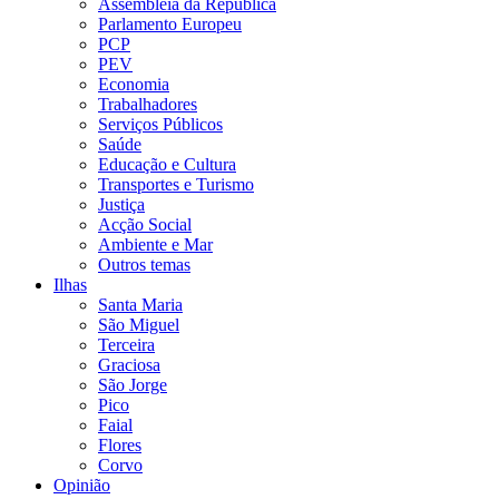
Assembleia da República
Parlamento Europeu
PCP
PEV
Economia
Trabalhadores
Serviços Públicos
Saúde
Educação e Cultura
Transportes e Turismo
Justiça
Acção Social
Ambiente e Mar
Outros temas
Ilhas
Santa Maria
São Miguel
Terceira
Graciosa
São Jorge
Pico
Faial
Flores
Corvo
Opinião