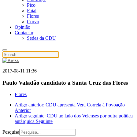
Pico
Faial
Flores
Corvo
Opinião
Contactar
Sedes da CDU
2017-08-11 11:36
Paulo Valadão candidato a Santa Cruz das Flores
Flores
Artigo anterior: CDU apresenta Vera Correia à Povoação
Anterior
Artigo seguinte: CDU ao lado dos Velenses por outra política
autárquica
Seguinte
Pesquisa