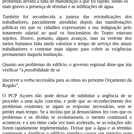
problemas devido à falta de manutenção a que foi sujeito, sendo os
mais graves a presença de térmitas e as infiltrações de água.
Também foi reconhecida a justeza das reivindicações dos
trabalhadores, parcialmente atendidas depois das manifestações
públicas em que os cidadãos expressaram a sua indignação pelo
tratamento salarial ao qual os funcionários do Teatro estavam
sujeitos. Houve, portanto, alguns avanços, mas na vertente dos
meios humanos falta ainda valorizar o tempo de serviço dos atuais
trabalhadores e contratar mais alguns para cobrir as exigências
permanentes daquela instituição.
Quanto aos problemas do edifício, o governo regional disse que iria
verificar “a
possibilidade
de se
inscrever a verba necessária para as obras no próximo Orçamento da
Região”.
O PCP Açores não pode deixar de sublinhar a urgência de se
proceder a uma ação concreta, e pede que ao reconhecimento dos
problemas existentes se sigam as respostas necessárias, sem se
perder mais tempo. Se a incúria que já denunciámos fez com que os
problemas e as dívidas se avolumassem, o mesmo continuará a
acontecer, e a um ritmo cada vez mais acelerado, se as soluções não
forem rapidamente implementadas. Deixar que a água e as térmitas
continuem a danificar o edifício significa causar um prejuízo num