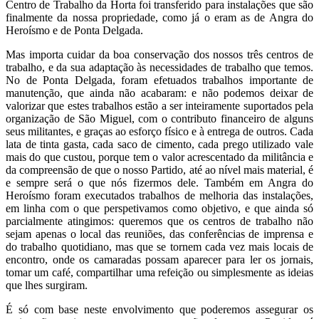
Centro de Trabalho da Horta foi transferido para instalações que são
finalmente da nossa propriedade, como já o eram as de Angra do
Heroísmo e de Ponta Delgada.
Mas importa cuidar da boa conservação dos nossos três centros de
trabalho, e da sua adaptação às necessidades de trabalho que temos.
No de Ponta Delgada, foram efetuados trabalhos importante de
manutenção, que ainda não acabaram: e não podemos deixar de
valorizar que estes trabalhos estão a ser inteiramente suportados pela
organização de São Miguel, com o contributo financeiro de alguns
seus militantes, e graças ao esforço físico e à entrega de outros. Cada
lata de tinta gasta, cada saco de cimento, cada prego utilizado vale
mais do que custou, porque tem o valor acrescentado da militância e
da compreensão de que o nosso Partido, até ao nível mais material, é
e sempre será o que nós fizermos dele. Também em Angra do
Heroísmo foram executados trabalhos de melhoria das instalações,
em linha com o que perspetivamos como objetivo, e que ainda só
parcialmente atingimos: queremos que os centros de trabalho não
sejam apenas o local das reuniões, das conferências de imprensa e
do trabalho quotidiano, mas que se tornem cada vez mais locais de
encontro, onde os camaradas possam aparecer para ler os jornais,
tomar um café, compartilhar uma refeição ou simplesmente as ideias
que lhes surgiram.
É só com base neste envolvimento que poderemos assegurar os