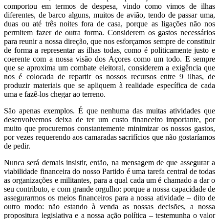
comportou em termos de despesa, vindo como vimos de ilhas
diferentes, de barco alguns, muitos de avião, tendo de passar uma,
duas ou até três noites fora de casa, porque as ligações não nos
permitem fazer de outra forma. Considerem os gastos necessários
para reunir a nossa direção, que nos esforçamos sempre de constituir
de forma a representar as ilhas todas, como é politicamente justo e
coerente com a nossa visão dos Açores como um todo. E sempre
que se aproxima um combate eleitoral, considerem a exigência que
nos é colocada de repartir os nossos recursos entre 9 ilhas, de
produzir materiais que se apliquem à realidade específica de cada
uma e fazê-los chegar ao terreno.
São apenas exemplos. É que nenhuma das muitas atividades que
desenvolvemos deixa de ter um custo financeiro importante, por
muito que procuremos constantemente minimizar os nossos gastos,
por vezes requerendo aos camaradas sacrifícios que não gostaríamos
de pedir.
Nunca será demais insistir, então, na mensagem de que assegurar a
viabilidade financeira do nosso Partido é uma tarefa central de todas
as organizações e militantes, para a qual cada um é chamado a dar o
seu contributo, e com grande orgulho: porque a nossa capacidade de
assegurarmos os meios financeiros para a nossa atividade – dito de
outro modo: não estando à venda as nossas decisões, a nossa
propositura legislativa e a nossa ação política – testemunha o valor