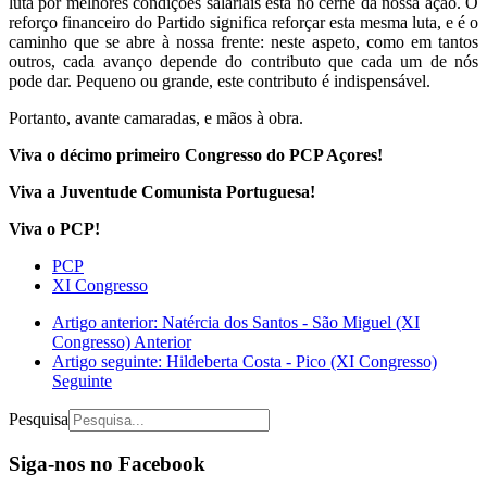
luta por melhores condições salariais está no cerne da nossa ação. O
reforço financeiro do Partido significa reforçar esta mesma luta, e é o
caminho que se abre à nossa frente: neste aspeto, como em tantos
outros, cada avanço depende do contributo que cada um de nós
pode dar. Pequeno ou grande, este contributo é indispensável.
Portanto, avante camaradas, e mãos à obra.
Viva o décimo primeiro Congresso do PCP Açores!
Viva a Juventude Comunista Portuguesa!
Viva o PCP!
PCP
XI Congresso
Artigo anterior: Natércia dos Santos - São Miguel (XI
Congresso)
Anterior
Artigo seguinte: Hildeberta Costa - Pico (XI Congresso)
Seguinte
Pesquisa
Siga-nos no Facebook