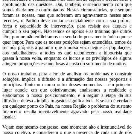
aprofundado das questões. Daí, também, o silenciamento com que
somos diariamente confrontados. Nestas circunstâncias, que sempre
foram as nossas, mas que sofreram um agravamento nestes anos
recentes, o Partido deve contar essencialmente com a sua própria
força e capacidade de intervenção, para resistir aos ataques e
cumprir o seu papel. Não temos os apoios e as tribunas que outros
têm, porque não enfileiramos na senda do pensamento único que se
quer impor. Para que as nossas posições sejam entendidas, temos de
ser nós próprios a garantir que a nossa voz chegue às populações,
aos trabalhadores, a todos os que reconhecem a hipocrisia que
grassa à nossa volta, enquanto os lucros e os privilégios de alguns
atingem proporções escandalosas à custa do sofrimento de muitos.
O nosso trabalho, para além de analisar os problemas e construir
soluções, implica a difusão e a afirmação das nossas propostas e
princípios. Tanto um como outro desses momentos – em primeiro
lugar aquele em que coletivamente analisamos a realidade e
elaboramos o nosso posicionamento, e a seguir a etapa da sua
difusão e defesa - implicam gastos significativos. E se isto é verdade
em qualquer ponto do País, na nossa Região o problema do sustento
financeiro resulta inevitavelmente agravado pela nossa realidade
insular.
Vejam este mesmo congresso, este momento alto e irrenunciável do
nosso coletivo, e considerem o que a presença de cada um de nós