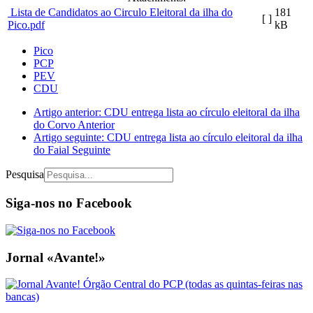
Lista de Candidatos ao Circulo Eleitoral da ilha do
181
[ ]
Pico.pdf
kB
Pico
PCP
PEV
CDU
Artigo anterior: CDU entrega lista ao círculo eleitoral da ilha
do Corvo
Anterior
Artigo seguinte: CDU entrega lista ao círculo eleitoral da ilha
do Faial
Seguinte
Pesquisa
Siga-nos no Facebook
Jornal «Avante!»