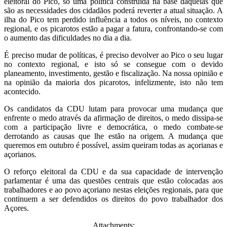
eleitoral do Pico, só uma política construída na base daquelas que
são as necessidades dos cidadãos poderá reverter a atual situação. A
ilha do Pico tem perdido influência a todos os níveis, no contexto
regional, e os picarotos estão a pagar a fatura, confrontando-se com
o aumento das dificuldades no dia a dia.
É preciso mudar de políticas, é preciso devolver ao Pico o seu lugar
no contexto regional, e isto só se consegue com o devido
planeamento, investimento, gestão e fiscalização. Na nossa opinião e
na opinião da maioria dos picarotos, infelizmente, isto não tem
acontecido.
Os candidatos da CDU lutam para provocar uma mudança que
enfrente o medo através da afirmação de direitos, o medo dissipa-se
com a participação livre e democrática, o medo combate-se
derrotando as causas que lhe estão na origem. A mudança que
queremos em outubro é possível, assim queiram todas as açorianas e
açorianos.
O reforço eleitoral da CDU e da sua capacidade de intervenção
parlamentar é uma das questões centrais que estão colocadas aos
trabalhadores e ao povo açoriano nestas eleições regionais, para que
continuem a ser defendidos os direitos do povo trabalhador dos
Açores.
Attachments: